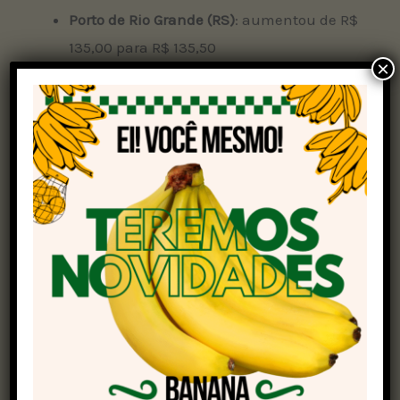
Porto de Rio Grande (RS)
: aumentou de R$
135,00 para R$ 135,50
×
Cascavel (PR)
: aumentou de R$ 130,00
para R$ 131,00
Porto de Paranaguá (PR)
: aumentou de R$
133,00 para R$ 134,00
Rondonópolis (MT)
: aumentou de R$
115,00 para R$ 116,50
Dourados (MS)
: aumentou de R$ 120,00
para R$ 121,00
Rio Verde (GO)
: aumentou de R$ 115,00
para R$ 116,00
Soja em Chicago