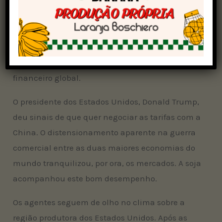
Os contratos futuros da soja negociados na
Bolsa de Mercadorias de Chicago (CBOT)
fecharam a quarta-feira em leve alta. Compras
especulativas garantem a alta, em meio a um
cenário de menor aversão ao risco no mercado
financeiro global.
O presidente dos Estados Unidos, Donald Trump,
deu sinais de que quer negociar as tarifas com a
China. O distensionamento aparente na guerra
comercial entre as duas maiores economias do
mundo tranquilizou, por ora, os mercados. A soja
acompanhou este bom desempenho.
Os agentes seguem de olho no clima sobre a
região produtora dos Estados Unidos. Após as