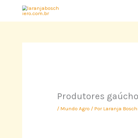
Ir
para
o
conteúdo
Produtores gaúchos
/
Mundo Agro
/ Por
Laranja Bosch