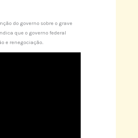
enção do governo sobre o grave
ndica que o governo federal
ão e renegociação.