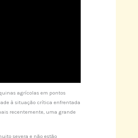
áquinas agrícolas em pontos
idade à situação crítica enfrentada
 mais recentemente, uma grande
muito severa e não estão