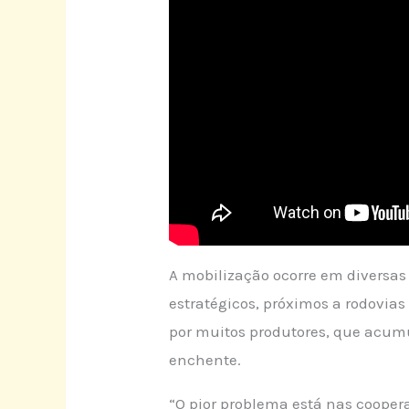
A mobilização ocorre em diversas
estratégicos, próximos a rodovias 
por muitos produtores, que acum
enchente.
“O pior problema está nas coopera