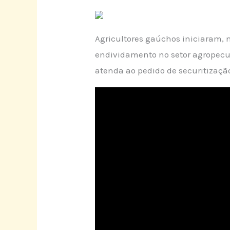
Agricultores gaúchos iniciaram, 
endividamento no setor agropecuá
atenda ao pedido de securitizaçã