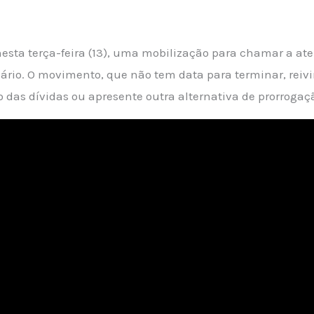
nesta terça-feira (13), uma mobilização para chamar a at
rio. O movimento, que não tem data para terminar, reivi
o das dívidas ou apresente outra alternativa de prorrogaç