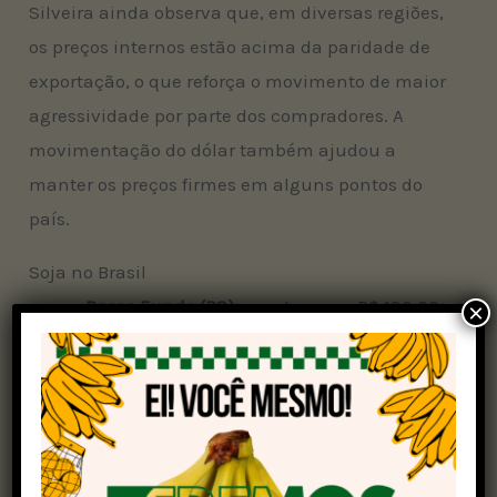
Silveira ainda observa que, em diversas regiões,
os preços internos estão acima da paridade de
exportação, o que reforça o movimento de maior
agressividade por parte dos compradores. A
movimentação do dólar também ajudou a
manter os preços firmes em alguns pontos do
país.
Soja no Brasil
Passo Fundo (RS)
: manteve em R$ 130,00
×
Santa Rosa (RS)
: manteve em R$ 131,00
Porto de Rio Grande (RS)
: manteve em R$
135,00
Cascavel (PR)
: subiu de R$ 129,00 para R$
130,00