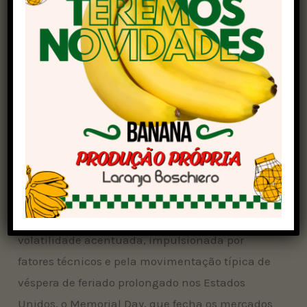
Porto de Paranaguá (PR)
: caiu de R$
135,00 para R$ 134,50
Rondonópolis (MT)
: manteve em R$ 115,00
Dourados (MS)
: manteve em R$ 118,50
Rio Verde (GO)
: manteve em R$ 117,00
Soja em Chicago
Na Bolsa de Mercadorias de Chicago (
CBOT
), os
contratos futuros da soja encerraram o dia em
alta para o grão e o farelo, enquanto o óleo teve
forte queda. O mercado foi marcado por
volatilidade acentuada, impulsionada por
fatores técnicos e pela movimentação típica de
véspera de feriado prolongado nos Estados
Unidos, o Memorial Day, que fecha os mercados