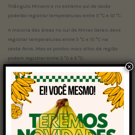
Triângulo Mineiro e no extremo sul de Goiás
poderão registrar temperaturas entre 5 °C e 10 °C.
A maioria das áreas no sul de Minas Gerais deve
registrar temperaturas entre 5 °C e 10 °C na
sexta-feira. Mas os pontos mais altos da região
podem registrar entre 3 °C e 5 °C.
×
Muitas áreas em Mato Grosso do Sul devem
registrar temperaturas entre 5 °C e 10 °C na
sexta. Nessa data, o sul de Mato Grosso e a
fronteira do estado com a Bolívia sentirão um
resfriamento intenso e poderão registrar
temperaturas entre 10 °C e 14 °C.
É possível que áreas no extremo sul de Rondônia