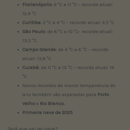
Florianópolis
: 9 °C a 11 °C – recorde atual:
12,4 °C
Curitiba
: 2 °C a 4 °C – recorde atual: 9,5 °C
São Paulo
: de 8 °C a 10 °C- recorde atual:
13,3 °C
Campo Grande
: de 4 °C a 6 °C – recorde
atual: 13,8 °C
Cuiabá
: de 11 °C a 13 °C – recorde atual: 19
°C
Novos recordes de menor temperatura do
ano também são esperados para
Porto
Velho
e
Rio Branco
.
Primeira neve de 2025
Será que vai ter neve?