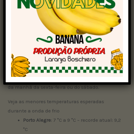
registrem temperaturas próximas de 10 °C.
Recordes de frio nas capitais
As capitais da região Sul e de alguns estados do
Centro-Oeste e Sudeste devem registrar novos
recordes de menor temperatura do ano nos
últimos três dias de maio de 2025. O mais
provável é que as menores temperaturas
ocorram na madrugada ou nas primeiras horas
da manhã da sexta-feira ou do sábado.
Veja as menores temperaturas esperadas
durante a onda de frio
Porto Alegre
: 7 °C a 9 °C – recorde atual: 9,2
°C