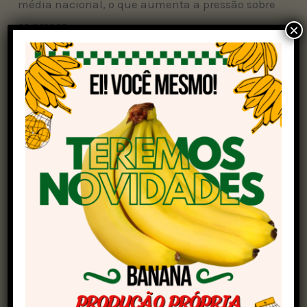
média nacional, o que aumenta a pressão sobre
os preços.
×
Segundo Fernando Henrique Iglesias, analista
da consultoria, a expectativa para o curto prazo
é de manutenção dessa pressão, sobretudo
devido à grande oferta de animais,
especialmente na região Centro-Norte. A
Influenza Aviária ainda preocupa o mercado,
mas o trabalho das autoridades gera confiança
na resolução rápida do problema e na
normalização das exportações.
Preços da arroba de boi gordo por regiões
São Paulo:
R$ 305,75
(modalidade a
prazo)