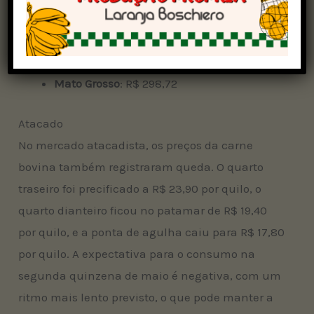
Goiás:
R$ 289,29
Minas Gerais:
R$ 294,12
Mato Grosso do Sul:
R$ 301,25
Mato Grosso
: R$ 298,72
Atacado
No mercado atacadista, os preços da carne
bovina também registraram queda. O quarto
traseiro foi precificado a R$ 23,90 por quilo, o
quarto dianteiro ficou no patamar de R$ 19,40
por quilo, e a ponta de agulha caiu para R$ 17,80
por quilo. A expectativa para o consumo na
segunda quinzena de maio é negativa, com um
ritmo mais lento previsto, o que pode manter a