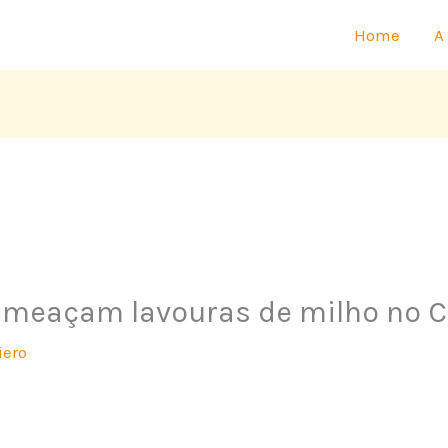
Home
A
ameaçam lavouras de milho no C
iero