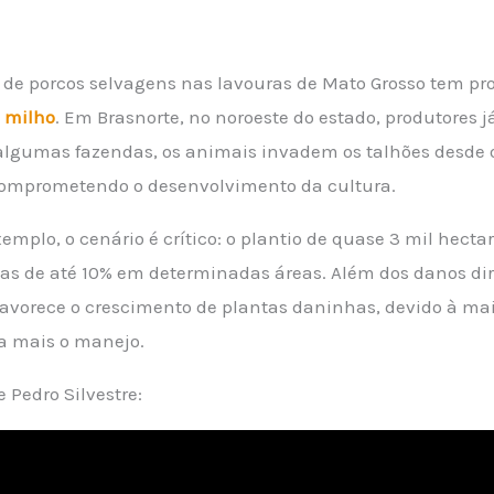
a de porcos selvagens nas lavouras de Mato Grosso tem pro
e
milho
. Em Brasnorte, no noroeste do estado, produtores 
lgumas fazendas, os animais invadem os talhões desde o 
comprometendo o desenvolvimento da cultura.
emplo, o cenário é crítico: o plantio de quase 3 mil hect
s de até 10% em determinadas áreas. Além dos danos dire
vorece o crescimento de plantas daninhas, devido à maio
da mais o manejo.
 Pedro Silvestre: