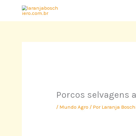
Ir
para
o
conteúdo
Porcos selvagens 
/
Mundo Agro
/ Por
Laranja Bosch