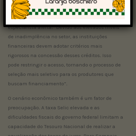
destinados ao
crédito rural
, ampliando a oferta
de financiamento aos produtores. No entanto, o
especialista alerta: “Devido aos elevados níveis
de inadimplência no setor, as instituições
financeiras devem adotar critérios mais
rigorosos na concessão desses créditos. Isso
pode restringir o acesso, tornando o processo de
seleção mais seletivo para os produtores que
buscam financiamento”.
O cenário econômico também é um fator de
preocupação. A taxa Selic elevada e as
dificuldades fiscais do governo federal limitam a
capacidade do Tesouro Nacional de realizar a
equalização das taxas de juros. Para Sampaio,