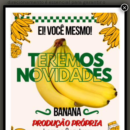
direcionamento é essencial para garantir o
×
financiamento da produção agropecuária”,
afirma.
Além do aumento percentual, o CMN também
determinou outras mudanças importantes: as
cooperativas de crédito passam a ser
responsáveis pelo controle do fluxo e
cumprimento das exigibilidades das filiadas, o
que, na avaliação de Sampaio, deve facilitar a
operação. A medida será implementada de
forma gradual, ao longo de quatro anos.
Mais crédito, mas menor acesso
Com o aumento das exigibilidades, a
expectativa é que mais recursos sejam