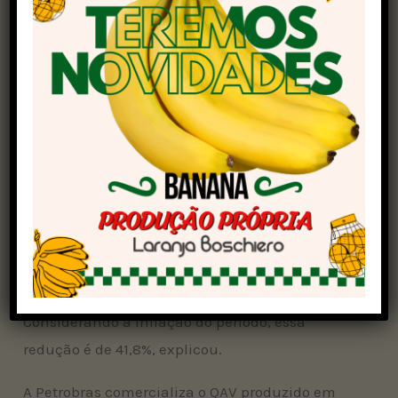
2024, a redução é de 7,4%, o que corresponde a
um decréscimo de R$ 0,27/litro neste ano até
agora, informou a estatal.
A redução contratual de junho ocorre após uma
alta de 0,3% no dia 1º de maio e a queda de 7,9%
em abril. Os reajustes do combustível são feitos
sempre no primeiro dia do mês.
No acumulado desde dezembro de 2022, a
empresa já reduziu o preço do QAV em 34,6%,
equivalente a um decréscimo de R$ 1,76/litro.
Considerando a inflação do período, essa
redução é de 41,8%, explicou.
A Petrobras comercializa o QAV produzido em