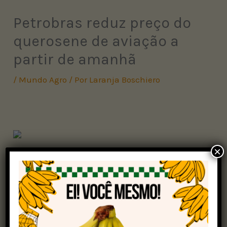
Petrobras reduz preço do
querosene de aviação a
partir de amanhã
/
Mundo Agro
/ Por
Laranja Boschiero
×
A
Petrobras
vai reduzir o preço do querosene de
aviação (QAV) em 7,9% para as distribuidoras a
partir de amanhã (1º), o equivalente a uma
redução de R$ 0,28/litro em relação ao preço de
maio de 2025. Na comparação com dezembro de