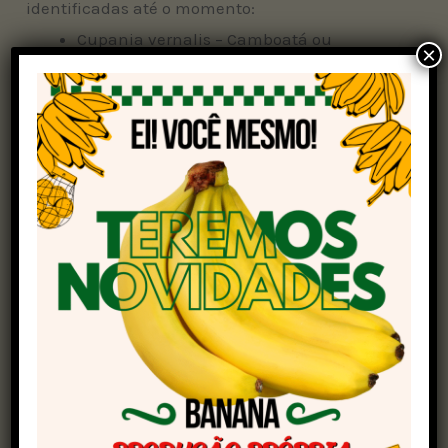
identificadas até o momento:
Cupania vernalis – Camboatá ou
×
Camboatã
Croton floribundus – Capixingui ou
Tapixingui
Eugenia cerasiflora – Guamirim
Eugenia excelsa – Pessegueiro-bravo
Guapira opposita – Maria-mole
Myrcia tijucensis – Guamirim-ferro
“Compreender quais espécies são mais
resistentes aos estressores ambientais é
fundamental para o planejamento urbano e a
conservação da biodiversidade em regiões
metropolitanas”, destaca a pesquisadora do