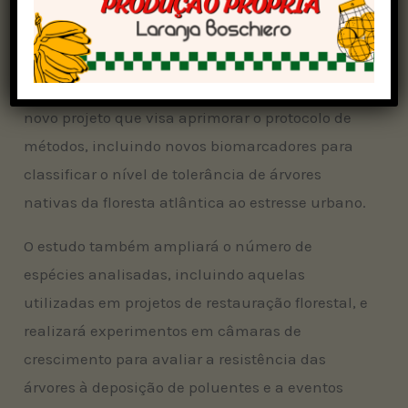
Instituto de Pesquisas Ambientais, Marisa
Domingos, que supervisionou o estudo.
O grupo de pesquisa do IPA está começando um
novo projeto que visa aprimorar o protocolo de
métodos, incluindo novos biomarcadores para
classificar o nível de tolerância de árvores
nativas da floresta atlântica ao estresse urbano.
O estudo também ampliará o número de
espécies analisadas, incluindo aquelas
utilizadas em projetos de restauração florestal, e
realizará experimentos em câmaras de
crescimento para avaliar a resistência das
árvores à deposição de poluentes e a eventos