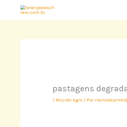
Ir
para
o
conteúdo
pastagens degrad
/
Mundo Agro
/ Por
namoskamkt