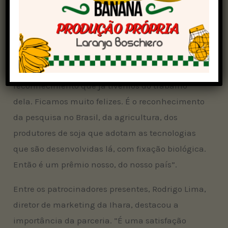
Segundo Adilson, a premiação de Mariangela
representa um marco para o país e para o setor.
”A divulgação do prêmio da Mariangela foi um
momento muito feliz pra gente. É o maior
reconhecimento que já tivemos do trabalho
dela. Ficamos muito felizes. É o reconhecimento
da pesquisa no Brasil, da agricultura, dos
produtores de soja que adotam as tecnologias
que são desenvolvidas lá, com fixação biológica.
Então é um prêmio nosso, do nosso país”.
Entre os patrocinadores presentes, Rodrigo Lima,
diretor de marketing da Ihara, destacou a
importância da parceria. ”É uma satisfação