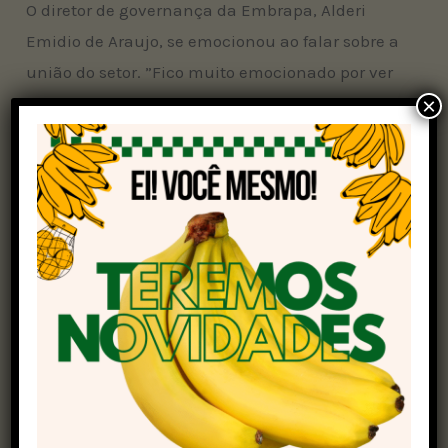
O diretor de governança da Embrapa, Alderi
Emidio de Araujo, se emocionou ao falar sobre a
união do setor. ”Fico muito emocionado por ver
aqui tantos produtores e representantes do
×
agronegócio brasileiro. Hoje mesmo estive em
um evento sobre milho e, apesar de atualmente
atuar como diretor, minha origem é no algodão.
Conheço bem a realidade do campo. Lembro do
senhor Alberto Dilata, cuja fazenda visitei
diversas vezes para instalar experimentos. Ele
foi muito assertivo ao dizer que precisamos estar
todos juntos. E realmente estamos, numa
grande aliança pelo agronegócio brasileiro. A
Embrapa trabalha com esse compromisso há
décadas. Já são 50 anos de dedicação”.