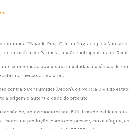
ero
enominada “Pagode Russo”, foi deflagrada pelo Ministério
), no município de Paulista, região metropolitana de Reci
ento sem registro que produzia bebidas alcoólicas de for
ecidas no mercado nacional.
s contra o Consumidor (Decon), da Polícia Civil do estado,
to à origem e autenticidade do produto.
apreensão de, aproximadamente,
500 litros
de bebidas rotul
 usados na produção, como compressor, caixa d’água, este