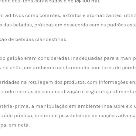
imado dos itens confiscados é de
R$ 100 mil
.
m aditivos como corantes, extratos e aromatizantes, util
ais das bebidas, práticas em desacordo com os padrões est
s do galpão eram consideradas inadequadas para a mani
as no chão, em ambiente contaminado com fezes de pomb
aridades na rotulagem dos produtos, com informações e
iolando normas de comercialização e segurança alimentar
matéria-prima, a manipulação em ambiente insalubre e o 
aúde pública, incluindo possibilidade de reações adversa
pa, em nota.