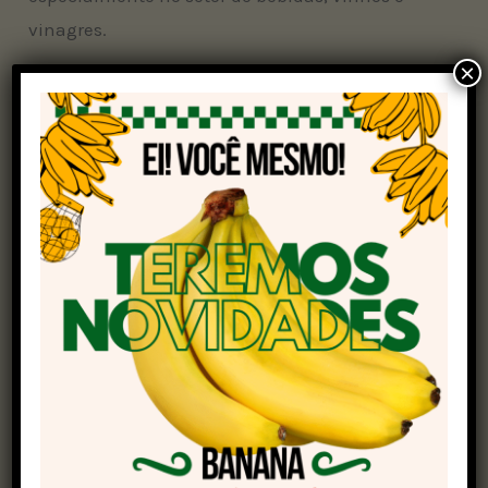
vinagres.
×
A Operação Sangria III foi conduzida pela pasta
por meio do Vigifronteiras e do Serviço Regional
de Operações Avançadas de Fiscalização e
Combate a Fraudes do Departamento de
Inspeção de Produtos de Origem Vegetal.
Durante a empreitada, mais de 54 mil litros de
bebidas foram apreendidas de forma cautelar.
Além disso, os órgãos fecharam a produção de
vinagres em um dos estabelecimentos
fiscalizados. O valor dos produtos apreendidos é
de R$ 1.086.042,17.