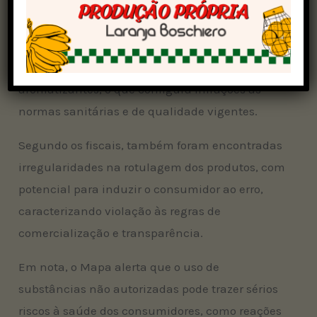
Durante a fiscalização do Mapa, foram
identificados aditivos não permitidos para as
bebidas e vinagres registrados pelo
estabelecimento, como corantes, extratos e
aromatizantes, o que configura infrações às
normas sanitárias e de qualidade vigentes.
Segundo os fiscais, também foram encontradas
irregularidades na rotulagem dos produtos, com
potencial para induzir o consumidor ao erro,
caracterizando violação às regras de
comercialização e transparência.
Em nota, o Mapa alerta que o uso de
substâncias não autorizadas pode trazer sérios
riscos à saúde dos consumidores, como reações