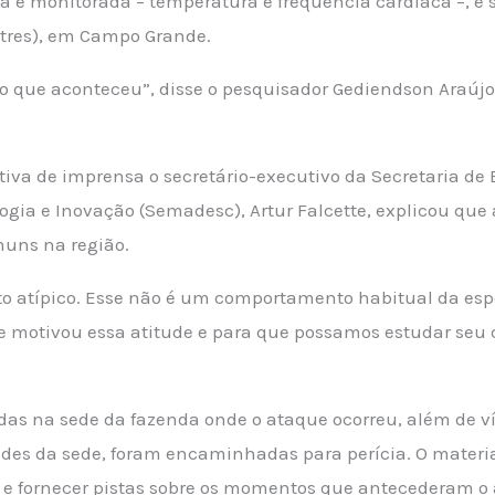
ça é monitorada – temperatura e frequência cardíaca –, e 
stres), em Campo Grande.
 o que aconteceu”, disse o pesquisador Gediendson Araújo
etiva de imprensa o secretário-executivo da Secretaria de
ogia e Inovação (Semadesc), Artur Falcette, explicou que
uns na região.
o atípico. Esse não é um comportamento habitual da espé
e motivou essa atitude e para que possamos estudar s
as na sede da fazenda onde o ataque ocorreu, além de ví
des da sede, foram encaminhadas para perícia. O materia
 fornecer pistas sobre os momentos que antecederam o 