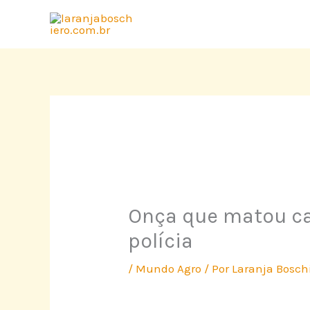
Ir
para
o
conteúdo
Onça que matou ca
polícia
/
Mundo Agro
/ Por
Laranja Bosch