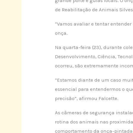
grande porte e guias locais. O on
de Reabilitação de Animais Silve
“Vamos avaliar e tentar entender
onça.
Na quarta-feira (23), durante col
Desenvolvimento, Ciência, Tecnol
ocorreu, são extremamente incom
“Estamos diante de um caso muit
essencial para entendermos o qu
precisão”, afirmou Falcette.
As câmeras de segurança instalad
rotina dos animais nas proximida
comportamento da onça-pintada e