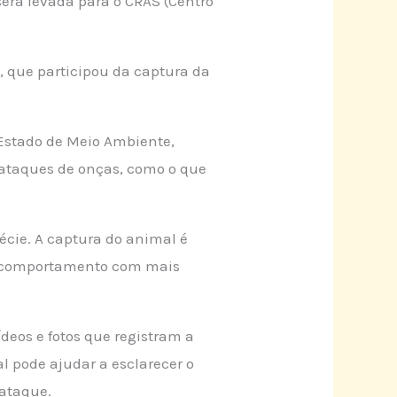
será levada para o CRAS (Centro
, que participou da captura da
 Estado de Meio Ambiente,
 ataques de onças, como o que
cie. A captura do animal é
eu comportamento com mais
deos e fotos que registram a
l pode ajudar a esclarecer o
ataque.