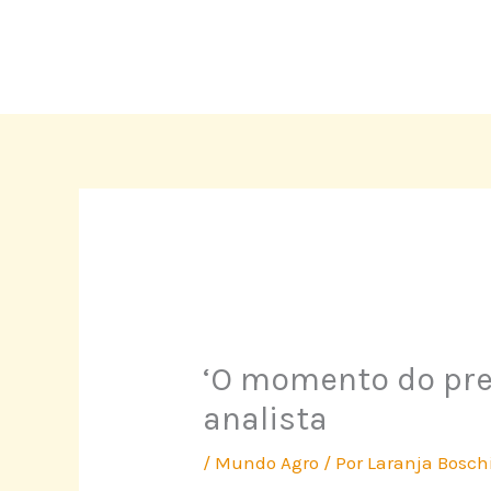
Ir
para
o
conteúdo
‘O momento do preç
analista
/
Mundo Agro
/ Por
Laranja Bosch