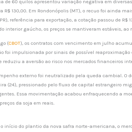
 saca de 60 quilos apresentou variação negativa em divers
ara R$ 130,00. Em Rondonópolis (MT), o recuo foi ainda ma
(PR), referência para exportação, a cotação passou de R$ 
 interior gaúcho, os preços se mantiveram estáveis, ao r
go (
CBOT
), os contratos com vencimento em julho acumu
ação foi impulsionada por sinais de possível reaproximaçã
e reduziu a aversão ao risco nos mercados financeiros int
empenho externo foi neutralizado pela queda cambial. O 
ra (24), pressionado pelo fluxo de capital estrangeiro mi
entes. Essa movimentação acabou enfraquecendo a moe
preços da soja em reais.
 o início do plantio da nova safra norte-americana, o mer