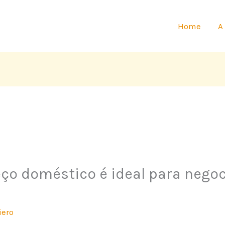
Home
A
o doméstico é ideal para negocia
iero