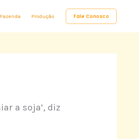
 Fazenda
Produção
Fale Conosco
r a soja’, diz