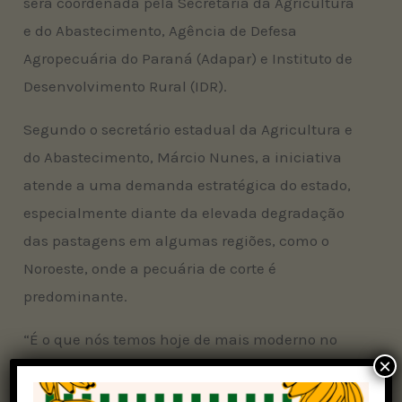
será coordenada pela Secretaria da Agricultura
e do Abastecimento, Agência de Defesa
Agropecuária do Paraná (Adapar) e Instituto de
Desenvolvimento Rural (IDR).
Segundo o secretário estadual da Agricultura e
do Abastecimento, Márcio Nunes, a iniciativa
atende a uma demanda estratégica do estado,
especialmente diante da elevada degradação
das pastagens em algumas regiões, como o
Noroeste, onde a pecuária de corte é
predominante.
“É o que nós temos hoje de mais moderno no
×
Brasil para a conservação do solo, da água,
combate à erosão, aumento da produtividade e