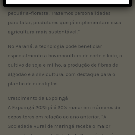
acontece um fórum de integração lavoura-
pecuária-floresta. Trazemos personalidades
para falar, produtores que já implementam essa
agricultura mais sustentável.”
No Paraná, a tecnologia pode beneficiar
especialmente a bovinocultura de corte e leite, o
cultivo de soja e milho, a produção de fibras de
algodão e a silvicultura, com destaque para o
plantio de eucaliptos.
Crescimento da Expoingá
A Expoingá 2025 já é 30% maior em números de
expositores em relação ao ano anterior. “A
Sociedade Rural de Maringá recebe o maior