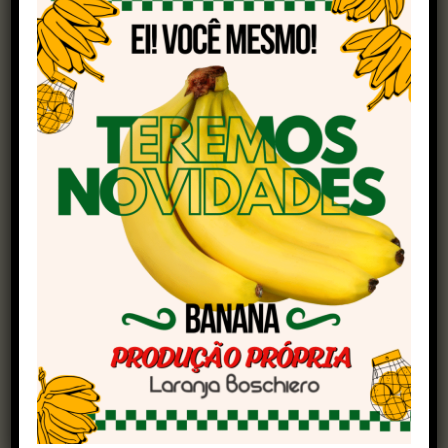
melhoria da renda do produtor rural, garantindo
o que é mais importante: a segurança alimentar
do Paraná e do Brasil. Trata-se da possibilidade
de você unir a iniciativa privada com o setor
público, com as cooperativas, difundindo
tecnologias que vão melhorar o meio rural”,
afirmou.
A presidente da Sociedade Rural do Paraná,
entidade organizadora da Expoingá, Maria
Iraclézia de Araújo, destacou a importância
destes modelos inovadores de produção, que já
são amplamente discutidos na feira.
“Ao longo desses últimos anos na Expoingá,