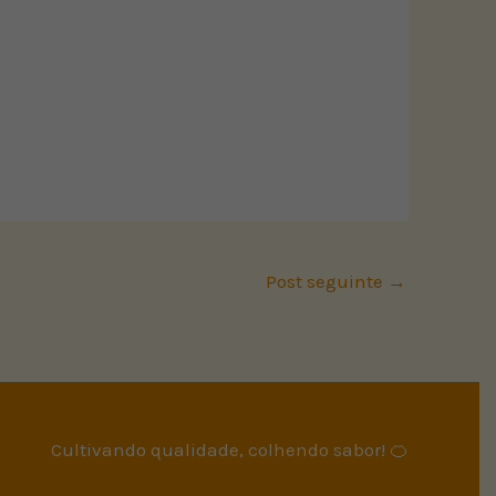
Post seguinte
→
Cultivando qualidade, colhendo sabor! 🍊