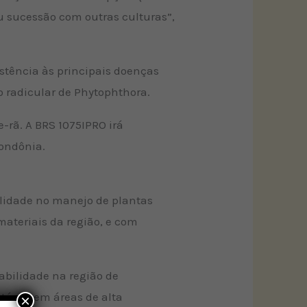
ou sucessão com outras culturas”,
istência às principais doenças
o radicular de Phytophthora.
rã. A BRS 1075IPRO irá
Rondônia.
cilidade no manejo de plantas
ateriais da região, e com
abilidade na região de
tável, em áreas de alta
×