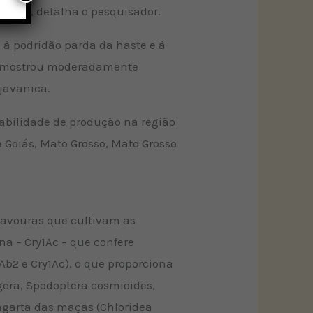
turas”, detalha o pesquisador.
 à podridão parda da haste e à
se mostrou moderadamente
javanica.
tabilidade de produção na região
 Goiás, Mato Grosso, Mato Grosso
e lavouras que cultivam as
na – Cry1Ac – que confere
2Ab2 e Cry1Ac), o que proporciona
gera, Spodoptera cosmioides,
lagarta das maças (Chloridea