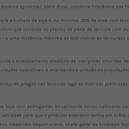
ocidosema aporema). Além disso, combina tolerância aos he
ara a cultura da soja é, no mínimo, 20% da área com tecn
ntiva que consiste no plantio de parte da lavoura com ou
t) – a uma distância máxima de 800 metros de lavouras), 
bilita o acasalamento aleatório de mariposas oriundas das
ações suscetíveis e retardando a seleção de populações 
nejo de pragas nas lavouras siga as mesmas premissas 
a Soja vem entregando anualmente novas cultivares com
e sanidade para que o produtor brasileiro tenha em mãos
miu Alexandre Nepomuceno, chefe-geral da Embrapa Soja