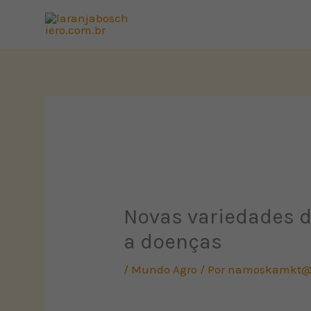
Ir
para
o
conteúdo
Novas variedades d
a doenças
/
Mundo Agro
/ Por
namoskamkt@