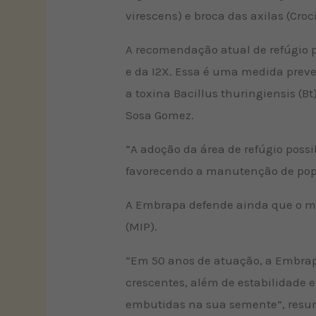
virescens) e broca das axilas (Cr
A recomendação atual de refúgio p
e da I2X. Essa é uma medida preve
a toxina Bacillus thuringiensis (B
Sosa Gomez.
“A adoção da área de refúgio possi
favorecendo a manutenção de popul
A Embrapa defende ainda que o ma
(MIP).
“Em 50 anos de atuação, a Embrap
crescentes, além de estabilidade 
embutidas na sua semente”, resu