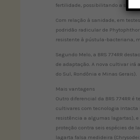
fertilidade, possibilitando a sua 
Com relação à sanidade, em testes
podridão radicular de Phytophtho
resistente à pústula-bacteriana,
Segundo Melo, a BRS 774RR destaca
de adaptação. A nova cultivar irá
do Sul, Rondônia e Minas Gerais).
Mais vantagens
Outro diferencial da BRS 774RR é t
cultivares com tecnologia Intacta 
resistência a algumas lagartas), e 
proteção contra seis espécies de 
lagarta falsa medideira (Chrysodei