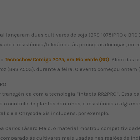
l lançaram duas cultivares de soja (BRS 1075IPRO e BRS
vado e resistência/tolerância às principais doenças, entre
no
Tecnoshow Comigo 2025, em Rio Verde (GO)
. Além das c
z (BRS A503), durante a feira. O evento começou ontem (7)
PRO
 transgênica com a tecnologia “Intacta RR2PRO”. Essa car
lita o controle de plantas daninhas, e resistência a algum
lis e a Chrysodeixis includens, por exemplo.
 Carlos Lásaro Melo, o material mostrou competitividade
omparado às cultivares mais usadas nas regiões de ind