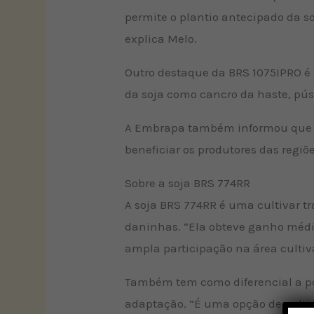
permite o plantio antecipado da so
explica Melo.
Outro destaque da BRS 1075IPRO é a
da soja como cancro da haste, púst
A Embrapa também informou que a 
beneficiar os produtores das regiõ
Sobre a soja BRS 774RR
A soja BRS 774RR é uma cultivar tr
daninhas. “Ela obteve ganho médi
ampla participação na área cultiv
Também tem como diferencial a pos
adaptação. “É uma opção de cultiv