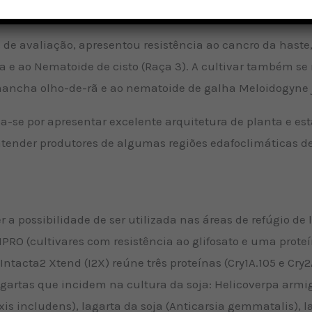
inserção no sistema de rotação ou sucessão com outras cul
 de avaliação, apresentou resistência ao cancro da haste,
ra e ao Nematoide de cisto (Raça 3). A cultivar também 
 mancha olho-de-rã e ao nematoide de galha Meloidogyne 
-se por apresentar excelente arquitetura de planta e es
 atender produtores de algumas regiões edafoclimáticas de
er a possibilidade de ser utilizada nas áreas de refúgio d
IPRO (cultivares com resistência ao glifosato e uma proteí
Intacta2 Xtend (I2X) reúne três proteínas (Cry1A.105 e Cry
lagartas que incidem na cultura da soja: Helicoverpa armi
xis includens), lagarta da soja (Anticarsia gemmatalis), 