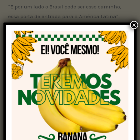
“E por um lado o Brasil pode ser esse caminho,
essa porta de entrada para a América Latina”,
×
disse Al Hajeri.
O ministro mencionou que os Emirados Árabes
já possuem grandes investimentos e acordos
estabelecidos no campo de energias renováveis,
mas que há interesse em outras áreas, como
infraestrutura, segurança alimentar e logística.
“Em 2023, o comércio bilateral não petrolífero
entre os Emirados Árabes Unidos e o Brasil
ultrapassou US$ 4 bilhões, o que demonstra a
profundidade e a resiliência de nossos laços
econômicos. Acreditamos que este é apenas o