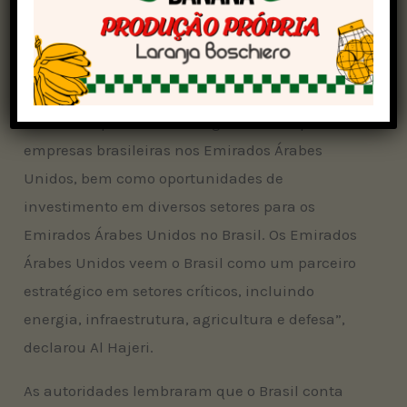
começo. Nosso objetivo é expandir
significativamente os volumes de comércio, os
fluxos de investimento e a colaboração
intersetorial nos próximos anos. Continuam
existindo oportunidades significativas para
empresas brasileiras nos Emirados Árabes
Unidos, bem como oportunidades de
investimento em diversos setores para os
Emirados Árabes Unidos no Brasil. Os Emirados
Árabes Unidos veem o Brasil como um parceiro
estratégico em setores críticos, incluindo
energia, infraestrutura, agricultura e defesa”,
declarou Al Hajeri.
As autoridades lembraram que o Brasil conta