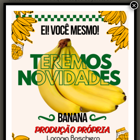
×
objetivo de ampliar o acesso ao crédito e reduzir
os custos financeiros para os produtores rurais.
A bancada também propôs mais facilidade na
tomada de financiamentos, como forma de
impulsionar a produção de alimentos e
contribuir para o controle da inflação.
O deputado federal Pedro Lupion (PP-PR),
presidente da FPA, destacou a importância da
ampliação dos recursos e da redução do custo
do crédito para a economia como um todo. “Um
crédito mais barato, com mais segurança e o
montante disponibilizado com mais facilidade
para os produtores, significa maior produção,
alimentos mais baratos e diminuição da