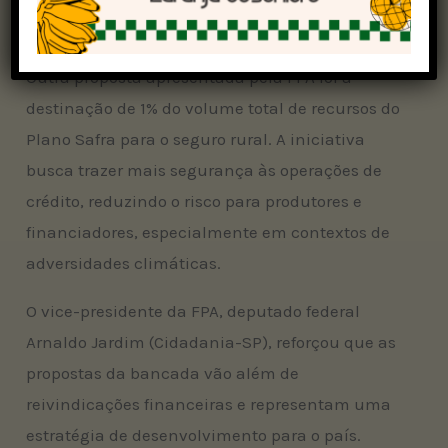
inflação”, afirmou Lupion.
Outra proposta apresentada pela FPA foi a
destinação de 1% do volume total de recursos do
Plano Safra para o seguro rural. A iniciativa
busca trazer mais segurança às operações de
crédito, reduzindo o risco para produtores e
financiadores, especialmente em contextos de
adversidades climáticas.
O vice-presidente da FPA, deputado federal
Arnaldo Jardim (Cidadania-SP), reforçou que as
propostas da bancada vão além de
reivindicações financeiras e representam uma
estratégia de desenvolvimento para o país.