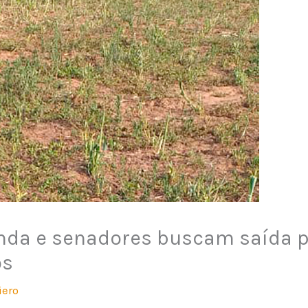
enda e senadores buscam saída p
os
iero