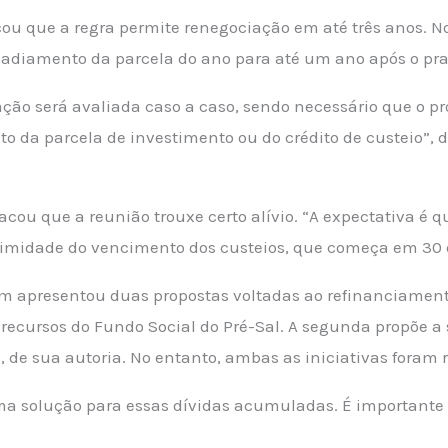
icou que a regra permite renegociação em até três anos. N
 adiamento da parcela do ano para até um ano após o praz
ação será avaliada caso a caso, sendo necessário que o p
 da parcela de investimento ou do crédito de custeio”, d
acou que a reunião trouxe certo alívio. “A expectativa é 
ximidade do vencimento dos custeios, que começa em 30 de
m apresentou duas propostas voltadas ao refinanciamento
e recursos do Fundo Social do Pré-Sal. A segunda propõe a 
, de sua autoria. No entanto, ambas as iniciativas foram 
uma solução para essas dívidas acumuladas. É important