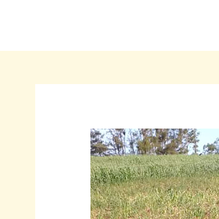
Ir
para
o
conteúdo