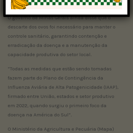
comunicado.
O governo de Minas Gerais ainda disse que o
descarte dos ovos foi necessário para manter o
controle sanitário, garantindo contenção e
erradicação da doença e a manutenção da
capacidade produtiva do setor local.
“Todas as medidas que estão sendo tomadas
fazem parte do Plano de Contingência da
Influenza Aviária de Alta Patogenicidade (IAAP),
firmado entre União, estados e setor produtivo
em 2022, quando surgiu o primeiro foco da
doença na América do Sul”.
O Ministério da Agricultura e Pecuária (Mapa)