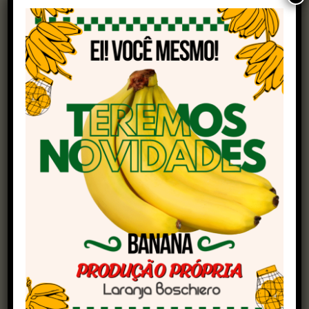
local em que a detecção do vírus da influenza
aviária de alta patogenicidade foi confirmada
pelo Ministério da Agricultura e Pecuária (Mapa)
na última quinta-feira (15).
O descarte dos ovos ocorreu neste sábado (17) na
região Centro-Oeste mineira. O governo de
Romeu Zema frisou que os ovos férteis são
usados para fecundação e produção de aves e
não para consumo humano.
“É importante ressaltar que a gripe aviária leva
as aves à morte, mas não representa risco para
a população por não ser transmissível por meio
do consumo da carne ou ovos”, ressaltou em