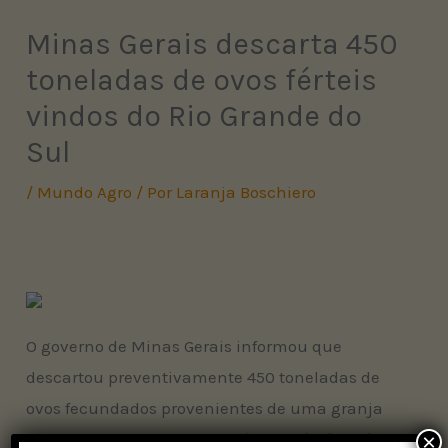
Minas Gerais descarta 450
toneladas de ovos férteis
vindos do Rio Grande do
Sul
/
Mundo Agro
/ Por
Laranja Boschiero
O governo de Minas Gerais informou que
descartou preventivamente 450 toneladas de
ovos fecundados provenientes de uma granja
×
da cidade Montenegro, no
Rio Grande do Sul
,