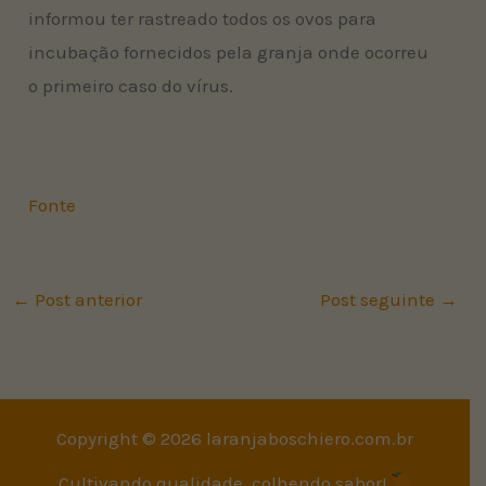
informou ter rastreado todos os ovos para
incubação fornecidos pela granja onde ocorreu
o primeiro caso do vírus.
Fonte
←
Post anterior
Post seguinte
→
Copyright © 2026 laranjaboschiero.com.br
Cultivando qualidade, colhendo sabor!