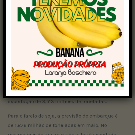
Associação Nacional dos Exportadores de
Cereais
(Anec)
.
Em maio do ano passado, as exportações
ficaram em 13,472 milhões de toneladas. Em
abril, as exportações somaram 13,476 milhões
de toneladas.
Na semana encerrada no dia 3 de maio, o Brasil
embarcou 3,767 milhões de toneladas. Para o
período entre 4 a 10 de maio, a Anec indica a
exportação de 3,513 milhões de toneladas.
Para o farelo de soja, a previsão de embarque é
de 1,876 milhão de toneladas em maio. No
mesmo mês do ano passado, o total exportado