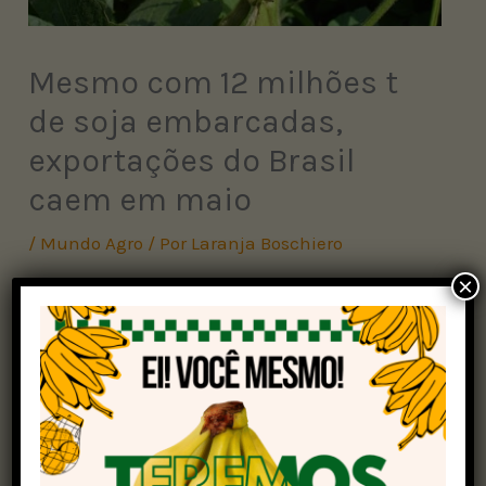
Mesmo com 12 milhões t
de soja embarcadas,
exportações do Brasil
caem em maio
/
Mundo Agro
/ Por
Laranja Boschiero
×
As exportações brasileiras de soja em grão
deverão ficar em 12,601 milhões de toneladas em
maio, conforme levantamento semanal da