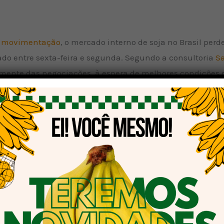
a
movimentação
, o mercado interno de soja no Brasil perd
gado entre sexta-feira e segunda. Segundo a consultoria
S
amente das negociações, à espera de melhores condições 
des e notícias recentes sobre a soja! Participe da nossa 
egistraram queda, enquanto o dólar se manteve relativam
ortação também cederam. Ainda assim, em meio à entrada d
 China e Estados Unidos, os preços continuam atrativos p
r da Safras & Mercado, os preços seguem em patamares i
 “O spread pedido pelo produtor aumentou. Ele está mai