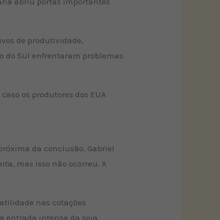
ria abriu portas importantes
ivos de produtividade,
so do Sul enfrentaram problemas
, caso os produtores dos EUA
 próxima da conclusão. Gabriel
ta, mas isso não ocorreu. A
latilidade nas cotações
a entrada intensa da soja