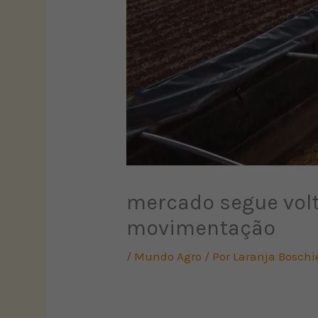
mercado segue vol
movimentação
/
Mundo Agro
/ Por
Laranja Boschi