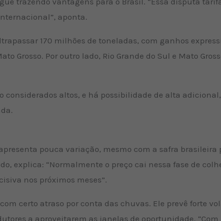
e trazendo vantagens para o Brasil. “Essa disputa tarifá
internacional”, aponta.
ultrapassar 170 milhões de toneladas, com ganhos express
o Grosso. Por outro lado, Rio Grande do Sul e Mato Gros
 considerados altos, e há possibilidade de alta adicional
ada.
a apresenta pouca variação, mesmo com a safra brasileira
, explica: “Normalmente o preço cai nessa fase de colhei
siva nos próximos meses”.
om certo atraso por conta das chuvas. Ele prevê forte vo
dutores a aproveitarem as janelas de oportunidade. “Com 