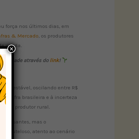
eu força nos últimos dias, em
afras & Mercado
, os produtores
de venda.
×
comunidade através do
link
!
ente estável, oscilando entre R$
a safra brasileira e à incerteza
ara o produtor rural.
nteressantes, mas o
s cauteloso, atento ao cenário