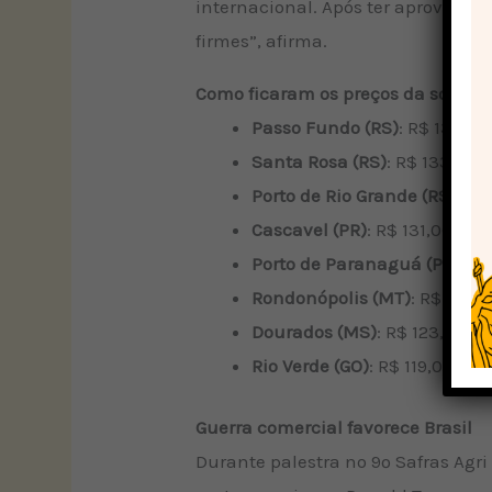
internacional. Após ter aproveita
firmes”, afirma.
Como ficaram os preços da soja no
Passo Fundo (RS)
: R$ 132,0
Santa Rosa (RS)
: R$ 133,00/
Porto de Rio Grande (RS)
: R$
Cascavel (PR)
: R$ 131,00/sa
Porto de Paranaguá (PR)
: R
Rondonópolis (MT)
: R$ 119,
Dourados (MS)
: R$ 123,00/s
Rio Verde (GO)
: R$ 119,00/sa
Guerra comercial favorece Brasil
Durante palestra no 9º Safras Agri