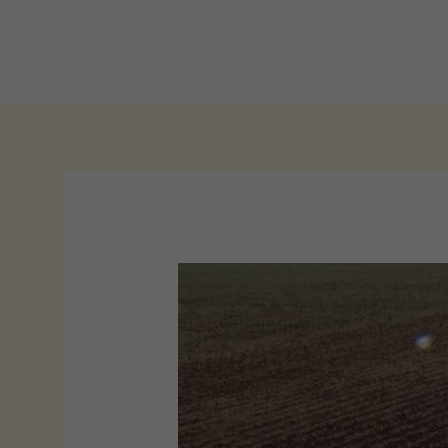
Ir
para
o
conteúdo