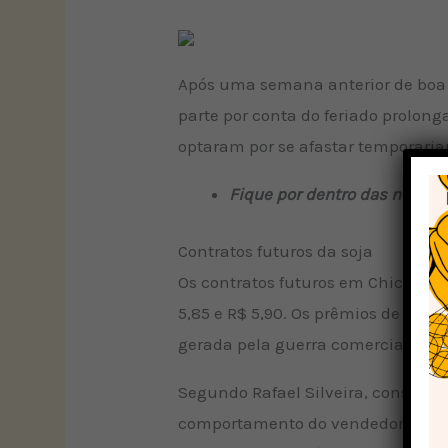
Após uma semana anterior de bo
parte por conta do feriado prolon
optaram por se afastar temporari
Fique por dentro das novida
Contratos futuros da soja
Os contratos futuros em Chicago r
5,85 e R$ 5,90. Os prêmios de exp
gerada pela guerra comercial entre
Segundo Rafael Silveira, consulto
comportamento do vendedor mudou.