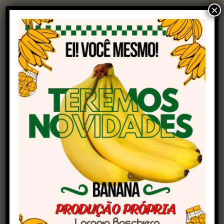
×
incertezas em torno da economia global fizeram
o BC aumentar mais uma vez os juros em um
ponto percentual na última reunião, em março,
o quinto aumento seguido da Selic em um ciclo
de contração na política monetária.
Em comunicado, o Copom informou que a
economia brasileira está aquecida, apesar de
sinais de moderação na expansão. Segundo o
BC, a inflação cheia e os núcleos – medida que
exclui preços mais voláteis, como alimentos e
energia – continuam em alta. O órgão alertou
que existe o risco de que a inflação de serviços
permaneça alta e informou que continuará a
monitorar a política econômica do governo.