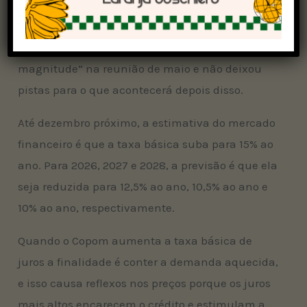
Em relação às próximas reuniões, o Copom
informou que elevará a Selic “em menor
magnitude” na reunião de maio e não deixou
pistas para o que acontecerá depois disso.
Até dezembro próximo, a estimativa do mercado
financeiro é que a taxa básica suba para 15% ao
ano. Para 2026, 2027 e 2028, a previsão é que ela
seja reduzida para 12,5% ao ano, 10,5% ao ano e
10% ao ano, respectivamente.
Quando o Copom aumenta a taxa básica de
juros a finalidade é conter a demanda aquecida,
e isso causa reflexos nos preços porque os juros
mais altos encarecem o crédito e estimulam a