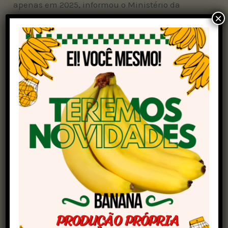
apenas em 2025, informou o Ministério da
×
Agricultura e Pecuária (Mapa).
De acordo com o Mapa, o Marrocos representa
uma oportunidade promissora para o mercado
brasileiro. “Ainda mais levando em
consideração que, em 2023, o Marrocos
importou mais de US$ 43 milhões em produtos
derivados da carne animal”, ressaltou a pasta. O
Brasil foi o maior fornecedor.
Além da carne, em 2024, o Brasil exportou US$
1,36 bilhões de dólares em produtos agrícolas
para o mercado marroquino. Os destaques
foram
produtos do complexo sucroalcooleiro
,
cereais, farinhas, animais vivos e café.