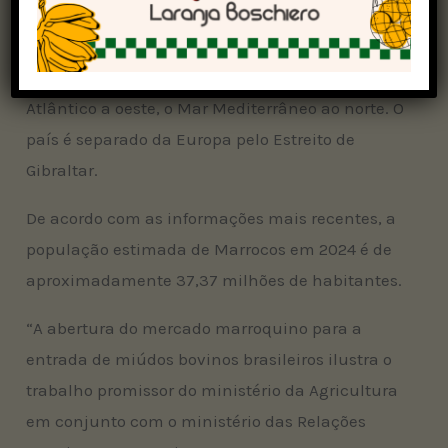
O Marrocos Marrocos está localizado no noroeste
da África, fazendo fronteira com o Oceano
Atlântico a oeste, o Mar Mediterrâneo ao norte. O
país é separado da Europa pelo Estreito de
Gibraltar.
De acordo com as informações mais recentes, a
população estimada de Marrocos em 2024 é de
aproximadamente 37,37 milhões de habitantes.
“A abertura do mercado marroquino para a
entrada de miúdos bovinos brasileiros ilustra o
trabalho promissor do ministério da Agricultura
em conjunto com o ministério das Relações