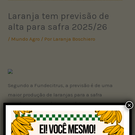
Laranja tem previsão de
alta para safra 2025/26
/
Mundo Agro
/ Por
Laranja Boschiero
Segundo a Fundecitrus, a previsão é de uma
maior produção de laranjas para a safra
2025/26. Esse cenário traz alívio para os
×
produtores do setor, que estão com os estoques
de suco de laranja reduzidos, conforme
apontam pesquisadores do Centro de Estudos