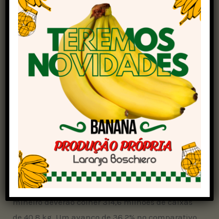
Avançados em Economia Aplicada
(Cepea)
.
De acordo com a análise do instituto, os
estoques para o encerramento da temporada
2023/24 são muito inferiores ao que seria
considerado estratégico.
Ainda assim, a expectativa é de que até o mês
de julho/2026 os estoques estarão mais seguros
para abastecer o mercado global. Isso, caso a
produção acompanhe o aumento na colheita.
Os dados da Fundecitrus apontam que o
cinturão São Paulo e Triângulo/Sudoeste
mineiro deverão colher 314,6 milhões de caixas
de 40,8 kg. Um avanço de 36,2% no comparativo