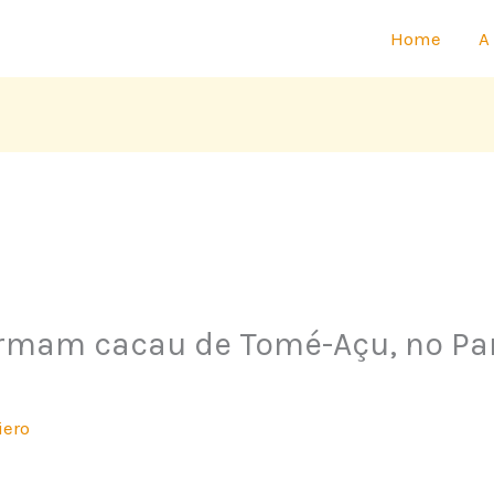
Home
A
rmam cacau de Tomé-Açu, no Pará
iero