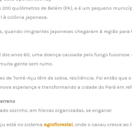
e 200 quilômetros de Belém (PA), e é um pequeno municí
 à colônia japonesa.
, quando imigrantes japoneses chegaram à região para 
l dos anos 60, uma doença causada pelo fungo fusoriose –
 muita gente sem rumo.
res de Tomé-Açu têm de sobra, resiliência. Foi então que
nova esperança e transformando a cidade do Pará em ref
terreno
ado sozinho, em fileiras organizadas, se engana!
Açu está no sistema
agroflorestal
, onde o cacau cresce ao 