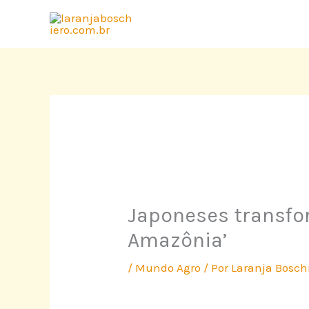
Ir
para
o
conteúdo
Japoneses transfo
Amazônia’
/
Mundo Agro
/ Por
Laranja Bosch