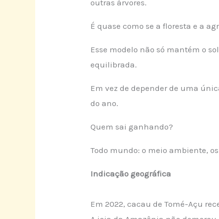
outras árvores.
É quase como se a floresta e a a
Esse modelo não só mantém o sol
equilibrada.
Em vez de depender de uma única c
do ano.
Quem sai ganhando?
Todo mundo: o meio ambiente, os
Indicação geográfica
Em 2022, cacau de Tomé-Açu receb
A joia da Amazônia não demorou p