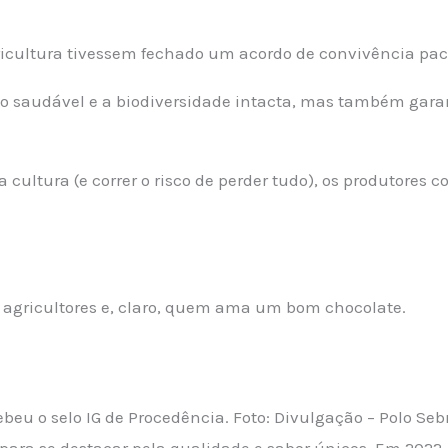
gricultura tivessem fechado um acordo de convivência pac
o saudável e a biodiversidade intacta, mas também gar
ultura (e correr o risco de perder tudo), os produtores c
 agricultores e, claro, quem ama um bom chocolate.
eu o selo IG de Procedência. Foto: Divulgação – Polo Seb
ara se destacar pela qualidade e sabor únicos. Em 2022,