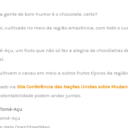
a gente de bom humor é o chocolate, certo?
l, cultivado no meio da região amazônica, com todo o cu
mé-Açu, um fruto que não só faz a alegria de chocólatras
l.
cultivam o cacau em meio a outros frutos típicos da regiã
ntado na
30ª Conferência das Nações Unidas sobre Mudan
ustentabilidade podem andar juntas.
e Tomé-Açu
ap data OpenStreetMap