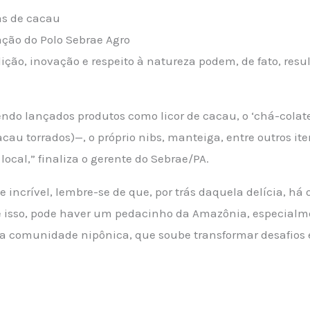
ção do Polo Sebrae Agro
ição, inovação e respeito à natureza podem, de fato, res
endo lançados produtos como licor de cacau, o ‘chá-colate’
au torrados)—, o próprio nibs, manteiga, entre outros it
ocal,” finaliza o gerente do Sebrae/PA.
e incrível, lembre-se de que, por trás daquela delícia, há
ue isso, pode haver um pedacinho da Amazônia, especialm
la comunidade nipônica, que soube transformar desafio