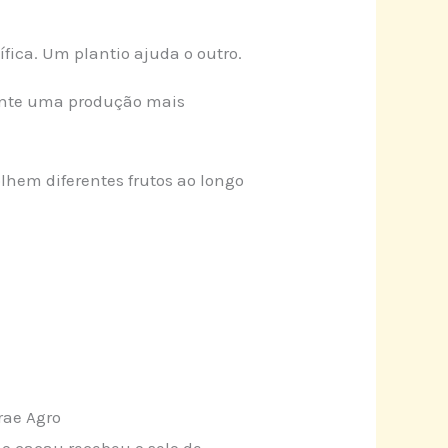
ífica. Um plantio ajuda o outro.
ante uma produção mais
olhem diferentes frutos ao longo
rae Agro
 o cacau recebeu o selo de