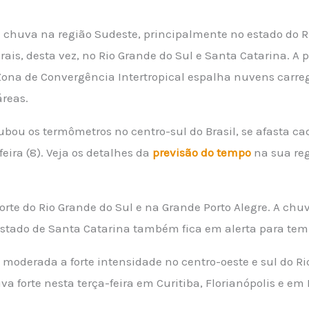
chuva na região Sudeste, principalmente no estado do Ri
ais, desta vez, no Rio Grande do Sul e Santa Catarina. A
a Zona de Convergência Intertropical espalha nuvens car
reas.
rubou os termômetros no centro-sul do Brasil, se afasta ca
ira (8). Veja os detalhes da
previsão do tempo
na sua reg
norte do Rio Grande do Sul e na Grande Porto Alegre. A ch
tado de Santa Catarina também fica em alerta para tempo
oderada a forte intensidade no centro-oeste e sul do Ri
a forte nesta terça-feira em Curitiba, Florianópolis e em 