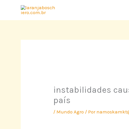
Ir
para
o
conteúdo
instabilidades ca
país
/
Mundo Agro
/ Por
namoskamkt