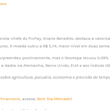
iero
ista-chefe do PicPay, Ariane Benedito, destaca a valoriza
 juros. A moeda subiu a R$ 5,74, maior nível em duas sema
 surpreendeu positivamente, mas o Ibovespa recuou 0,09%. 
a dados na Alemanha, Reino Unido, EUA e aos índices IGP-
sobre agricultura, pecuária, economia e previsão do tempo
financeiro
, acesse:
Bom Dia Mercado
!