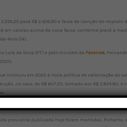
2.259,20 para R$ 2.428,80 a faixa de isenção do Imposto 
idirá em valores acima da nova faixa, conforme prevê a med
a-feira (14).
io Lula da Silva (PT) e pelo ministro da
Fazenda
, Fernand
2025).
ue instituiu em 2023 a nova política de valorização do s
isenção, no caso, de R$ 607,20. Somado aos R$ 2.824,80, o 
os.
 em R$ 1.518.
ida provisória publicada hoje foram mantidas. Portanto, s