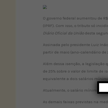
O governo federal aumentou de R$ 
(IPRF). Com isso, o tributo só inc
Diário Oficial da União
desta segund
Assinada pelo presidente Luiz Inác
partir de maio (ano-calendário de 
Além dessa isenção, a legislação q
de 25% sobre o valor de limite de 
equivalente a dois salários mínim
Atualmente, o salário mínimo está
As demais faixas previstas na med