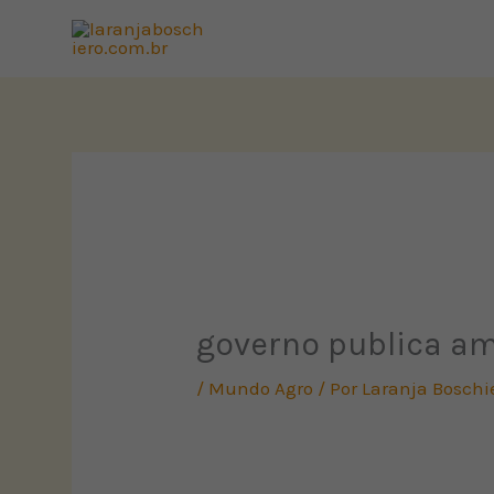
Ir
para
o
conteúdo
governo publica am
/
Mundo Agro
/ Por
Laranja Boschi