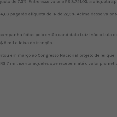
uota de 7,5%. Entre esse valor e R$ 3.751,05, a alíquota ap
64,68 pagarão alíquota de IR de 22,5%. Acima desse valor t
mpanha feitas pelo então candidato Luiz Inácio Lula da S
 5 mil a faixa de isenção.
entou em março ao Congresso Nacional projeto de lei que,
 R$ 7 mil, isenta aqueles que recebem até o valor prome