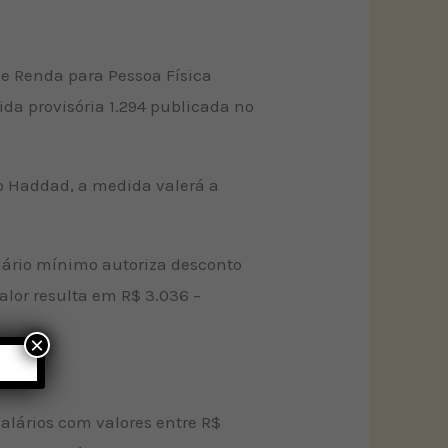
de Renda para Pessoa Física
ida provisória 1.294 publicada no
o Haddad, a medida valerá a
alário mínimo autoriza desconto
valor resulta em R$ 3.036 –
×
alários com valores entre R$