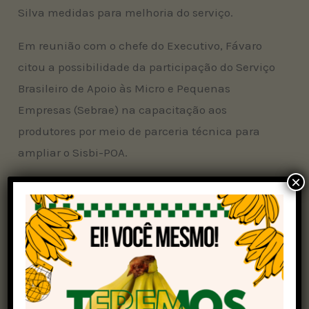
Silva medidas para melhoria do serviço.
Em reunião com o chefe do Executivo, Fávaro
citou a possibilidade da participação do Serviço
Brasileiro de Apoio às Micro e Pequenas
Empresas (Sebrae) na capacitação aos
produtores por meio de parceria técnica para
ampliar o Sisbi-POA.
×
A ideia do ministério é aumentar o alcance do
Sisbi-Poa nos municípios brasileiros e avançar
no número de estabelecimentos cadastrados, de
acordo com os interlocutores. O Sisbi-Poa
concede o selo nacional a produtos pecuários
que atendam aos requisitos de sanidade e