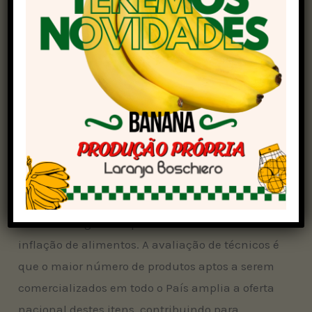
manipulação.
A meta da pasta é que até o fim do ano 1,8 mil
municípios façam a adesão ao Sisbi-Poa, ante
os atuais 970. Esse número já avançou contra
380 municípios do reportados no início de 2023.
Em março, o governo federal havia anunciado a
meta de aumentar a aplicação do sistema de
vigilância para 3 mil municípios ao fim de 2026.
A ampliação do Sisbi-Poa integra também as
medidas do governo para enfrentamento da
inflação de alimentos. A avaliação de técnicos é
que o maior número de produtos aptos a serem
comercializados em todo o País amplia a oferta
nacional destes itens, contribuindo para