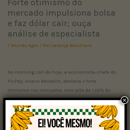
Forte otimismo do
mercado impulsiona bolsa
e faz dólar cair; ouça
análise de especialista
/
Mundo Agro
/ Por
Laranja Boschiero
No morning call de hoje, a economista-chefe do
PicPay, Ariane Benedito, destaca o forte
otimismo nos mercados, com alta de 1,02% do
Ibovespa e dólar em queda de 0,53%, a R$ 5,64,
×
impulsionados pela prévia do IPCA abaixo do
esperado.