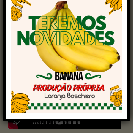
Nos EUA, bolsas dispararam e juros recuaram
após dados de confiança do consumidor e
trégua comercial com a União Europeia. Hoje,
foco na ata do Fomc – órgão responsável pela
definição da política monetária nos Estados
Unidos -, reunião da Opep e dados do Caged no
Brasil.