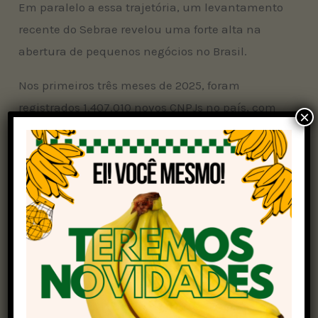
Em paralelo a essa trajetória, um levantamento
recente do Sebrae revelou uma forte alta na
abertura de pequenos negócios no Brasil.
Nos primeiros três meses de 2025, foram
registrados 1.407.010 novos CNPJs no país, com
×
destaque para os microempreendedores
individuais (MEIs), que representaram 78% do
total.
O
crescimento de MEIs
no Brasil foi significativo,
com um aumento de 35% no primeiro trimestre
de 2025 em comparação com o mesmo período
de 2024.
O crescimento também foi notável entre as