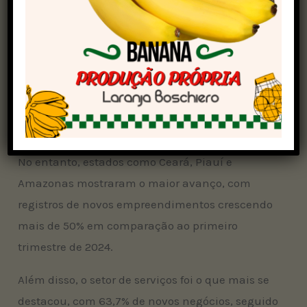
micro e pequenas empresas, que tiveram uma
alta de 28%.
Entre as regiões, o Sudeste, Sul e Nordeste
lideraram na abertura de pequenos negócios,
com São Paulo (28,6%), Minas Gerais (10,9%) e
Rio de Janeiro (7,8%) se destacando.
No entanto, estados como Ceará, Piauí e
Amazonas mostraram o maior avanço, com
registros de novos empreendimentos crescendo
mais de 50% em comparação ao primeiro
trimestre de 2024.
Além disso, o setor de serviços foi o que mais se
destacou, com 63,7% de novos negócios, seguido