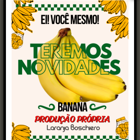
Botânico, próxima ao estacionamento principal
do parque.
Os visitantes podem degustar e avaliar as 10
geleias finalistas, produzidas por pequenos e
médios agricultores de seis estados: Rio Grande
do Sul, Santa Catarina, São Paulo, Pará, Minas
Gerais e Maranhão. Os produtos concorrem nas
categorias simples e mista, e a prova acontece
às cegas, sem identificação das marcas.
Após o voto do público, o concurso segue com a
análise das histórias dos produtores, que
também conta pontos para o resultado final. Os
vencedores recebem prêmios em dinheiro,