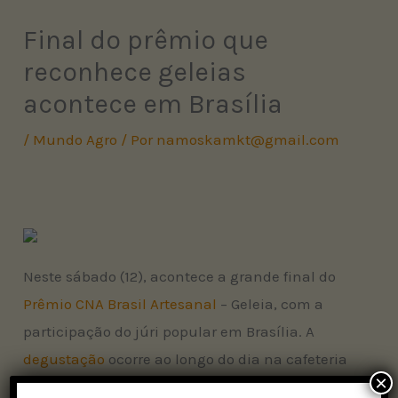
Final do prêmio que
reconhece geleias
acontece em Brasília
/
Mundo Agro
/ Por
namoskamkt@gmail.com
Neste sábado (12), acontece a grande final do
Prêmio CNA Brasil Artesanal
– Geleia, com a
participação do júri popular em Brasília. A
degustação
ocorre ao longo do dia na cafeteria
×
Jardim Bom Demais, localizada no Jardim