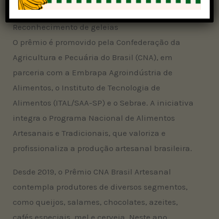
certificados e selos de qualidade.
Reconhecimento de geleias
O prêmio é promovido pela Confederação da
Agricultura e Pecuária do Brasil (CNA), em
parceria com a Embrapa Agroindústria de
Alimentos, o Instituto de Tecnologia de
Alimentos (ITAL/SAA-SP) e o Sebrae. A iniciativa
integra o Programa Nacional de Alimentos
Artesanais e Tradicionais, que valoriza e
profissionaliza a produção artesanal brasileira.
Desde 2019, o Prêmio CNA Brasil Artesanal
contempla produtores de diversos segmentos,
como queijos, salames, chocolates, azeites,
cafés especiais, mel e cerveja. Neste ano,