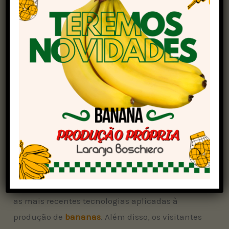
O governador em exercício do estado de São
Paulo, Felicio Ramuth, e outras autoridades
estarão presentes na abertura do evento.
A feira tem previsão de movimentar R$ 83
milhões em negócios e reúne produtores,
pesquisadores e empresários ligados ao setor.
Segundo os organizadores, são esperados
aproximadamente 10 mil visitantes durante os
quatro dias do evento.
No local, haverá exposições de veículos,
maquinários, insumos e produtos agrícolas com
as mais recentes tecnologias aplicadas à
produção de
bananas
. Além disso, os visitantes