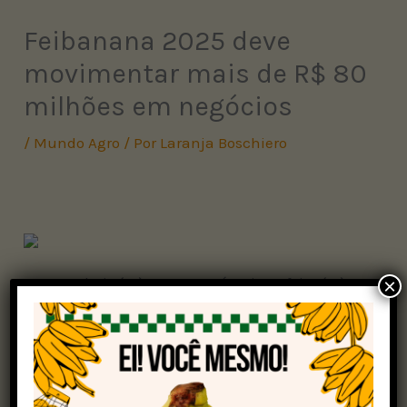
Feibanana 2025 deve
movimentar mais de R$ 80
milhões em negócios
/
Mundo Agro
/ Por
Laranja Boschiero
Começa hoje (13) e segue até quinta-feira (15) o
×
maior evento da bananicultura do Brasil: a 13ª
Feira Nacional da Bananicultura (Feibanana
2025). O encontro acontece na cidade de
Pariquera-Açu (SP), na região do Vale do Ribeira.