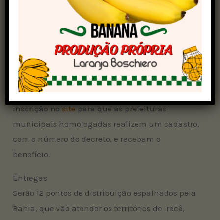
De acordo com o Governo da Bahia, a iniciativa,
coordenada pela da Companhia de
Desenvolvimento e Ação Regional (CAR),
destinará
R$ 32 milhões
para distribuição dos
suprimentos às famílias pecuaristas.
Para atendimento aos municípios, será aberta
inscrição no
site
para que as prefeituras
municipais homologadas realizem um cadastro,
com o número do decreto, e recebam o
benefício.
Entregas
Serão 12 pontos de distribuição espalhados pela
Bahia, que vão atender os territórios de Irecê,