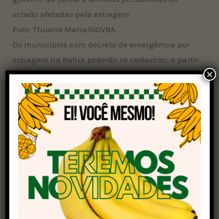
Foto: Thuane Maria/GOVBA
Os municípios com decreto de emergência por
estiagem na Bahia poderão se cadastrar, a partir
×
desta quinta-feira (24), no Sistema de
Segurança Alimentar e Nutricional do governo
estadual para receber o benefício.
“Estaremos de mãos dadas com os prefeitos,
com ações de água, alimentação animal,
entrega de equipamentos, de cestas básicas,
para garantir a assistência aos municípios
durante todo o período de estiagem”, garantiu
Jerônimo Rodrigues.