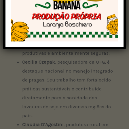
no Mato Grosso, é referência em proteção
de plantas, com pesquisas voltadas ao
controle eficaz de plantas daninhas e ao
uso responsável de herbicidas,
contribuindo para lavouras mais
produtivas e ambientalmente seguras.
Cecilia Czepak
, pesquisadora da UFG, é
destaque nacional no manejo integrado
de pragas. Seu trabalho tem fortalecido
práticas sustentáveis e contribuído
diretamente para a sanidade das
lavouras de soja em diversas regiões do
país.
Claudia D’Agostini
, produtora rural em