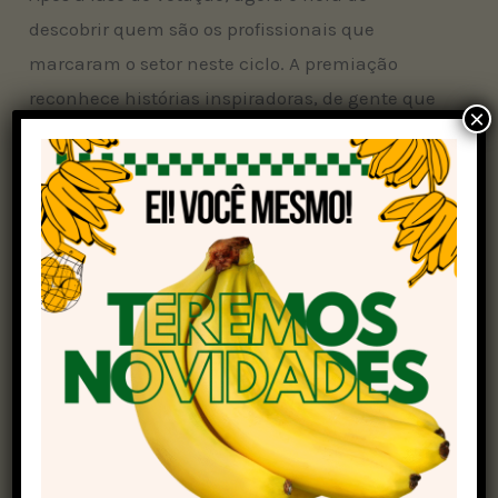
descobrir quem são os profissionais que
marcaram o setor neste ciclo. A premiação
reconhece histórias inspiradoras, de gente que
×
faz a diferença no campo e fora dele,
impulsionando o protagonismo do Brasil na
produção de soja.
Indicados ao Prêmio Personagem Soja Brasil
Alberto Schlatter
, produtor em Chapadão
do Sul (MS), une a tradição da família
com práticas modernas no campo,
investindo em tecnologias que tornam a
agricultura mais eficiente, sustentável e
alinhada às demandas do futuro.
Anderson Cavenaghi
, professor e doutor