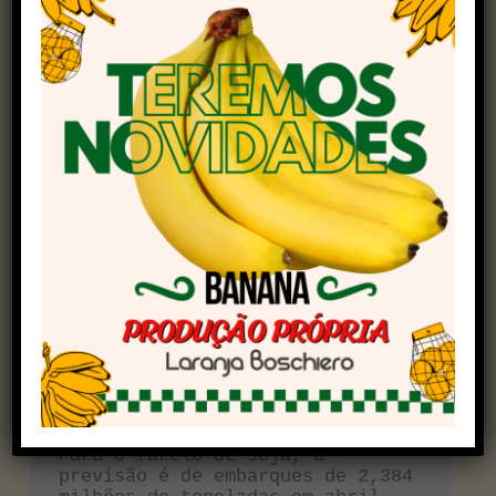
Os dados provém de levantamento semanal da
Associação Nacional dos Exportadores de
Cereais
(Anec)
, que mostram que na semana
entre 6 e 12 de abril, 3,512 milhões de toneladas
foram remetidas ao exterior.
Já na semana entre 13 e 19 de abril, estão
previstos embarques de 4,181 milhões de
toneladas. No acumulado do ano até aqui, os
embarques de soja são estimados em 41,046
milhões de toneladas.
Para o farelo de soja, a 
previsão é de embarques de 2,384 