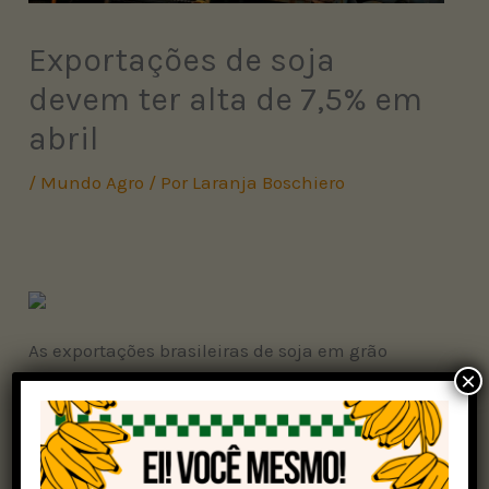
Exportações de soja
devem ter alta de 7,5% em
abril
/
Mundo Agro
/ Por
Laranja Boschiero
As exportações brasileiras de soja em grão
×
devem aumentar 7,5% em abril deste ano,
somando 14,471 milhões de toneladas. No
mesmo período de 2024, 13,452 milhões de
toneladas da oleaginosa foram embarcadas.