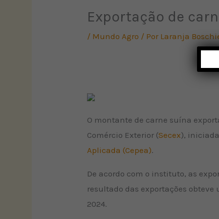
Exportação de carn
/
Mundo Agro
/ Por
Laranja Boschi
O montante de carne suína exportad
Comércio Exterior (
Secex
), inicia
Aplicada (Cepea)
.
De acordo com o instituto, as expo
resultado das exportações obteve u
2024.