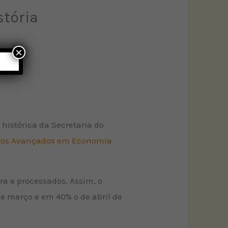
stória
×
histórica da Secretaria do
udos Avançados em Economia
ra e processados. Assim, o
de março e em 40% o de abril de