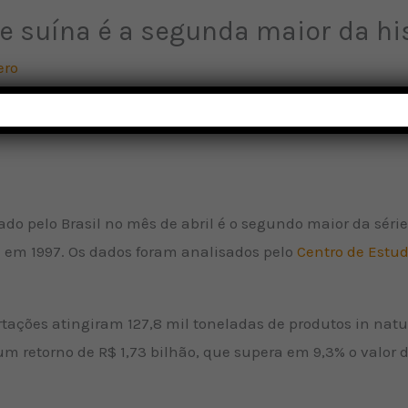
e suína é a segunda maior da hi
ero
o pelo Brasil no mês de abril é o segundo maior da série 
da em 1997. Os dados foram analisados pelo
Centro de Est
rtações atingiram 127,8 mil toneladas de produtos in natu
m retorno de R$ 1,73 bilhão, que supera em 9,3% o valor 