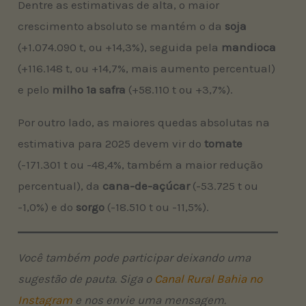
Dentre as estimativas de alta, o maior
crescimento absoluto se mantém o da
soja
(+1.074.090 t, ou +14,3%), seguida pela
mandioca
(+116.148 t, ou +14,7%, mais aumento percentual)
e pelo
milho 1ª safra
(+58.110 t ou +3,7%).
Por outro lado, as maiores quedas absolutas na
estimativa para 2025 devem vir do
tomate
(-171.301 t ou -48,4%, também a maior redução
percentual), da
cana-de-açúcar
(-53.725 t ou
-1,0%) e do
sorgo
(-18.510 t ou -11,5%).
Você também pode participar deixando uma
sugestão de pauta. Siga o
Canal Rural Bahia no
Instagram
e nos envie uma mensagem.