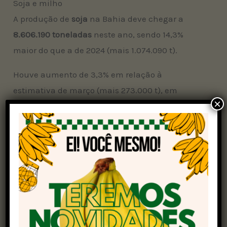
Soja e milho
A produção de
soja
na Bahia deve chegar a
8.606.190 toneladas
neste ano, sendo 14,3%
maior do que a de 2024 (mais 1.074.090 t).
Houve aumento de 3,3% em relação à
estimativa de março (mais 273.000 t), em
×
decorrência de um incremento no rendimento
médio da lavoura, de 3.888 kg/hectare para
4.015 kg/hectare.
Já o
milho 1ª safra
deve ter um aumento de 3,7%
frente ao colhido em 2024 (mais 58.110 t),
chegando a uma produção de 1.609.200
toneladas em 2025. Houve alta de 1,0% (mais
16.200 t) frente ao estimado em março, também