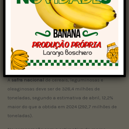
em virtude de um maior rendimento esperado:
5.549 kg/hectare frente a 5.493 kg/hectare, em
março.
A maior produção de grãos na Bahia, em 2025,
segue o estimado também para o Brasil como
um todo.
Safra nacional e mais
A
safra nacional
de cereais, leguminosas e
oleaginosas deve ser de 328,4 milhões de
toneladas, segundo a estimativa de abril, 12,2%
maior do que a obtida em 2024 (292,7 milhões de
toneladas).