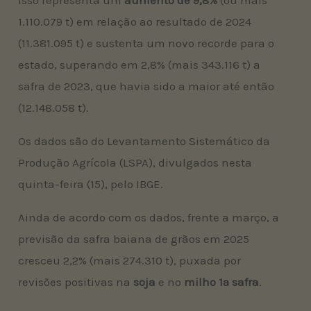
Isso representa um
aumento de 9,8%
(ou mais
1.110.079 t) em relação ao resultado de 2024
(11.381.095 t) e sustenta um novo recorde para o
estado, superando em 2,8% (mais 343.116 t) a
safra de 2023, que havia sido a maior até então
(12.148.058 t).
Os dados são do Levantamento Sistemático da
Produção Agrícola (LSPA), divulgados nesta
quinta-feira (15), pelo IBGE.
Ainda de acordo com os dados, frente a março, a
previsão da safra baiana de grãos em 2025
cresceu 2,2% (mais 274.310 t), puxada por
revisões positivas na
soja
e no
milho 1ª safra
.