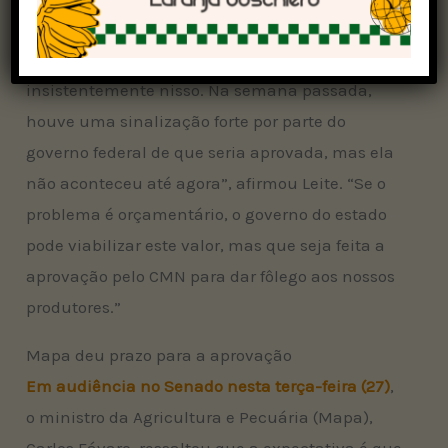
produtores rurais é urgente e crítica para o Rio
Grande do Sul. Temos trabalhado
insistentemente nisso. Na semana passada,
houve uma sinalização forte por parte do
governo federal de que seria aprovada, mas ela
não aconteceu até agora”, afirmou Leite. “Se o
problema é orçamentário, o governo do estado
pode viabilizar este valor, mas que seja feita a
aprovação pelo CMN para dar fôlego aos nossos
produtores.”
Mapa deu prazo para a aprovação
Em audiência no Senado nesta terça-feira (27)
,
o ministro da Agricultura e Pecuária (Mapa),
Carlos Fávaro, ressaltou que a expectativa é que