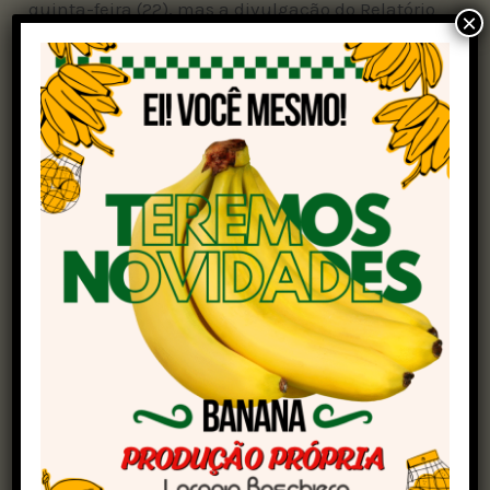
quinta-feira (22), mas a divulgação do Relatório
×
de Avaliação de Receitas e Despesas Primárias
do 2º bimestre, que impôs um severo ajuste
fiscal, mostrou a dificuldade do governo federal
em viabilizar o orçamento necessário para a
aprovação imediata da proposta.
Por conta desse impasse, Leite anunciou que o
governo estadual está disposto a assumir os
custos do primeiro ano da prorrogação,
estimados em R$ 136 milhões, por meio do
Fundo do Plano Rio Grande (Funrigs) ou outra
fonte compatível. A proposta será formalizada
por meio de convênio com a União.
“A prorrogação do vencimento das dívidas dos