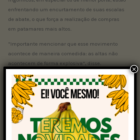
enfrentando um encurtamento de suas escalas
de abate, o que força a realização de compras
em patamares mais altos.
“Importante mencionar que esse movimento
acontece de maneira comedida: as altas não
acontecem de forma explosiva”, disse.
×
Para Iglesias, o fato de o Brasil ter sido
declarado
como território livre de febre aftosa sem
vacinação nesta quinta-feira pela Organização
Mundial de Saúde Animal (OMSA)
vai
possibilitar o acesso a mercados que compram
boas quantidades de carne bovina e pagam
preços elevados, a exemplo do Japão.