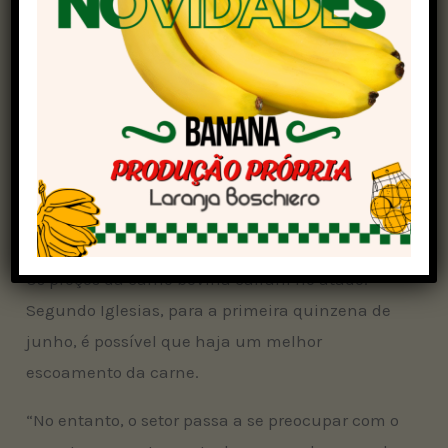
Cotações da arroba do boi gordo
São Paulo:
R$ 305,50
Goiás:
R$ 288,75
Minas Gerais:
R$ 287,35
Mato Grosso do Sul:
R$ 303,86
Mato Grosso:
R$ 300,26
Mercado atacadista
Os preços da carne bovina caíram no atado.
Segundo Iglesias, para a primeira quinzena de
junho, é possível que haja um melhor
escoamento da carne.
“No entanto, o setor passa a se preocupar com o