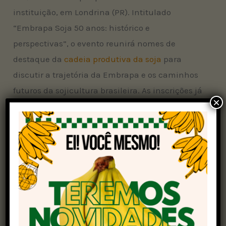
instituição, em Londrina (PR). Intitulado
“Embrapa Soja 50 anos: histórico e
perspectivas”, o evento reunirá nomes de
destaque da
cadeia produtiva da soja
para
discutir a trajetória da Embrapa e os caminhos
futuros da sojicultura brasileira. As inscrições já
×
estão abertas
aqui
, de forma gratuita.
Fundada em 16 de abril de 1975, a Embrapa Soja
tem sido protagonista no avanço tecnológico da
cultura no Brasil, contribuindo diretamente
para que o país se tornasse líder mundial na
produção de soja. O workshop será uma
oportunidade para celebrar essas conquistas,
refletir sobre os desafios atuais e vislumbrar os