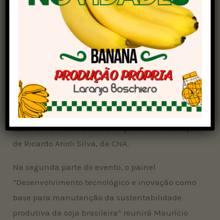
próximos passos da pesquisa e inovação no
setor.
Especialistas do workshop
O evento contará com dois painéis temáticos. O
primeiro, “Liderança brasileira na produção
mundial de soja: papel da Embrapa Soja”, terá a
presença de Décio Luiz Gazzoni, Antônio Márcio
Buainain e Rubens José Campo, com moderação
de Ricardo Arioli Silva, da CNA.
Na segunda parte do evento, o painel
“Desenvolvimento tecnológico e inovação como
base para manutenção da sustentabilidade
produtiva da soja brasileira” reunirá Maurício