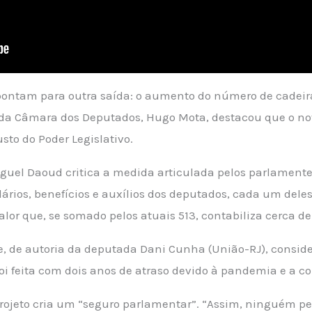
apontam para outra saída: o aumento do número de cadei
e da Câmara dos Deputados, Hugo Mota, destacou que o n
sto do Poder Legislativo.
guel Daoud critica a medida articulada pelos parlamente
ários, benefícios e auxílios dos deputados, cada um dele
alor que, se somado pelos atuais 513, contabiliza cerca d
, de autoria da deputada Dani Cunha (União-RJ), consid
 foi feita com dois anos de atraso devido à pandemia e a c
 projeto cria um “seguro parlamentar”. “Assim, ninguém p