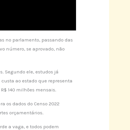
ras no parlamento, passando das
ovo número, se aprovado, não
s. Segundo ele, estudos já
s custa ao estado que representa
e R$ 140 milhões mensais.
era os dados do Censo 2022
ortes orçamentários.
erde a vaga, e todos podem