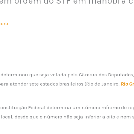
em ordem do STF em manobra cor
iero
 determinou que seja votada pela Câmara dos Deputados, 
ara atender sete estados brasileiros (Rio de Janeiro,
Rio G
da Constituição Federal determina um número mínimo de r
local, desde que o número não seja inferior a oito e nem