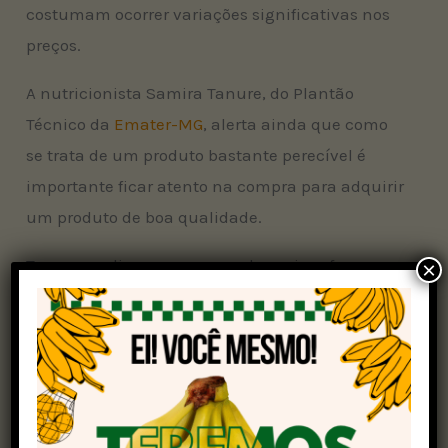
costumam ocorrer variações significativas nos
preços.
A nutricionista Samira Tanure, do Plantão
Técnico da
Emater-MG
, alerta ainda que como
se trata de um produto bastante perecível é
importante ficar atento na compra para adquirir
um produto de boa qualidade.
Tanure explica que no caso dos peixes frescos,
×
há algumas indicações de que o produto está
próprio para o consumo. “Os olhos devem estar
claros, brilhantes e salientes; a superfície do
corpo limpa, com brilho metálico característico,
e escamas, nadadeiras e caudas bem aderidas