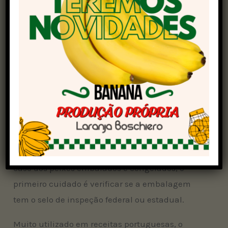
ao corpo, além de brânquias (ou guelras)
úmidas, com coloração avermelhada, mas sem
sangramentos”, detalha a nutricionista.
No local de venda, o pescado deve estar disposto
sobre uma camada uniforme de gelo. “O
pescado fresco deve ser embalado em saco
plástico bem fechado e guardado no refrigerador
após a compra, preferencialmente em
temperaturas próximas a 0 °C. É recomendável
consumi-lo em até dois dias”, aconselha. Já no
caso dos peixes embalados e congelados, o
primeiro cuidado é verificar se a embalagem
tem o selo de inspeção federal ou estadual.
Muito utilizado em receitas portuguesas, o