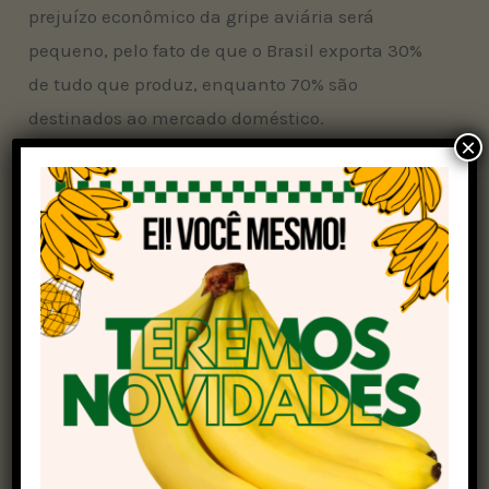
prejuízo econômico da gripe aviária será
pequeno, pelo fato de que o Brasil exporta 30%
de tudo que produz, enquanto 70% são
destinados ao mercado doméstico.
×
“É óbvio que uma crise sanitária como essa gera
prejuízo econômico, mas para 128 países o
comércio está completamente normal, sem
restrições. O prejuízo também não é tão grande
porque as granjas podem redirecionar o
destino”, afirmou o ministro. Ele destacou que o
objetivo da pasta é em 28 dias restabelecer o
status de normalidade.
Montenegro