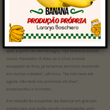
O ministro Carlos Fávaro assegurou que a partir
de Montenegro (RS), onde foi detectado um foco
de gripe aviária em granja comercial, não
haverá novos casos da doença.
“Não estamos livres de novos casos por outras
evidências, mas podemos dizer com certeza
que, a partir de Montenegro, não teremos outros
casos. Passados 15 dias, se o vírus tivesse
escapado do foco, já teríamos animais morrendo
em outras cidades”, afirmou. “Se não teve até
agora, não terá nos próximos 20 dias”,
acrescentou o ministro.
Em relação às suspeitas da doença em granjas
comerciais que estão sendo investigadas pelo