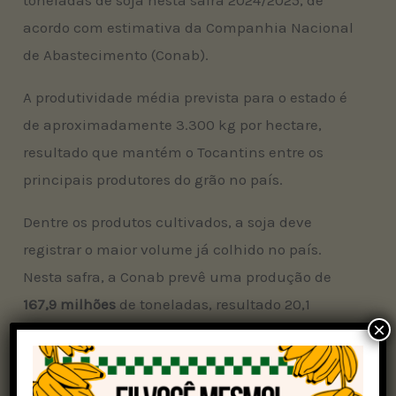
toneladas de soja nesta safra 2024/2025, de
acordo com estimativa da Companhia Nacional
de Abastecimento (Conab).
A produtividade média prevista para o estado é
de aproximadamente 3.300 kg por hectare,
resultado que mantém o Tocantins entre os
principais produtores do grão no país.
Dentre os produtos cultivados, a soja deve
registrar o maior volume já colhido no país.
Nesta safra, a Conab prevê uma produção de
167,9 milhões
de toneladas, resultado 20,1
×
milhões de toneladas superior à safra passada.
“Apesar dos desafios logísticos enfrentados