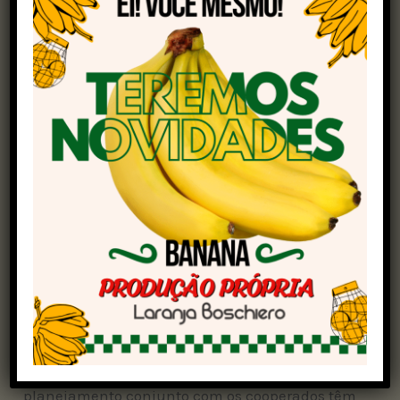
neste ano, como a escassez de caminhões e o
aumento dos custos com frete, tivemos uma
excelente safra no Tocantins. Alcançamos bons
volumes e ótimas produtividades nas lavouras,
o que reforça a posição do nosso estado como
um dos principais produtores de soja do país”,
destaca Rossano Fagundes, coordenador
operacional da cooperativa.
Os grãos recebidos serão destinados a diferentes
regiões do país, conforme as demandas de
mercado e os contratos firmados.
De acordo com a cooperativa, a ampliação da
capacidade de armazenamento e o
planejamento conjunto com os cooperados têm