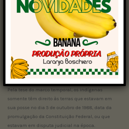
Conciliação em torno do marco temporal
A conciliação foi convocada pelo ministro
Gilmar Mendes, relator das ações protocoladas
pelos partidos PL, PP e Republicanos para
manter a validade do projeto de lei que
reconheceu o marco e de processos nos quais
entidades que representam os indígenas e
legendas governistas contestam a
constitucionalidade da tese.
Pela tese do marco temporal, os indígenas
somente têm direito às terras que estavam em
sua posse no dia 5 de outubro de 1988, data da
promulgação da Constituição Federal, ou que
estavam em disputa judicial na época.