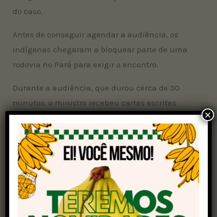
do caso.
Antes de conseguir agendar a audiência, os
indígenas chegaram a bloquear parte de uma
rodovia no Pará para exigir o encontro.
Durante a audiência, que durou cerca de 30
minutos, o ministro recebeu cartas escritas
×
pelos indígenas para relatar agressões e
ameaças recebidas em seu território e durante a
manifestação realizada na rodovia.
Sobre a conciliação do marco temporal, Gilmar
Mendes disse que está aberto ao diálogo e vai
avaliar as demandas solicitadas pelo grupo.