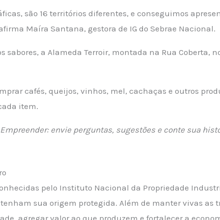
ficas, são 16 territórios diferentes, e conseguimos apres
afirma Maíra Santana, gestora de IG do Sebrae Nacional.
s sabores, a Alameda Terroir, montada na Rua Coberta, n
mprar cafés, queijos, vinhos, mel, cachaças e outros pro
 cada item.
ta Empreender: envie perguntas, sugestões e conte sua hi
ro
onhecidas pelo Instituto Nacional da Propriedade Industr
es tenham sua origem protegida. Além de manter vivas as t
ade, agregar valor ao que produzem e fortalecer a econom