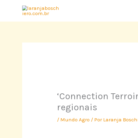
Ir
para
o
conteúdo
‘Connection Terroir
regionais
/
Mundo Agro
/ Por
Laranja Bosch