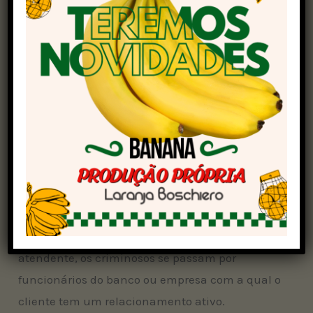
SMS e mensagens de WhatsApp e investem na
criação de perfis falsos de lojas em redes sociais.
A orientação é ficar atento a falsas promoções
ou a preços praticados muito abaixo dos
cobrados pelo comércio. Também é importante
tomar cuidado com links recebidos em e-mails
e mensagens e dar preferência aos sites
conhecidos para as compras.
Falsa central bancária
Já no golpe da falsa central bancária ou falso
atendente, os criminosos se passam por
funcionários do banco ou empresa com a qual o
cliente tem um relacionamento ativo.