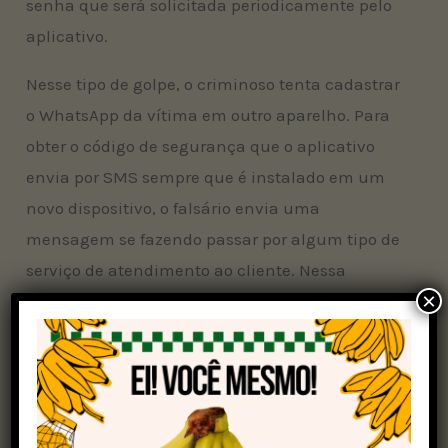
senha que será solicitada periodicamente pelo
aplicativo.
Nesse tipo de golpe, o criminoso tenta cadastrar
o WhatsApp da vítima em outro aparelho. Para
obter o código de segurança que o aplicativo
envia por SMS sempre que é instalado em um
novo dispositivo, o falsário envia uma
mensagem se fazendo passar por algum tipo de
serviço de atendimento ao cliente. Nessa
×
mensagem é solicitado o código para a vítima.
Falsa venda
No golpe de falsa venda, os criminosos criam
páginas falsas que simulam
e-commerce
,
enviam promoções inexistentes por e-mails,